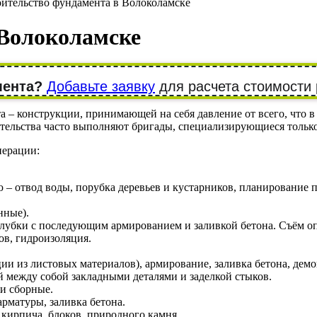
ительство фундамента в Волоколамске
 Волоколамске
мента?
Добавьте заявку
для расчета стоимости 
 – конструкции, принимающей на себя давление от всего, что в 
роительства часто выполняют бригады, специализирующиеся толь
перации:
– отвод воды, порубка деревьев и кустарников, планирование п
нные).
алубки с последующим армированием и заливкой бетона. Съём о
ов, гидроизоляция.
и из листовых материалов), армирование, заливка бетона, дем
 между собой закладными деталями и заделкой стыков.
и сборные.
арматуры, заливка бетона.
кирпича, блоков, природного камня.