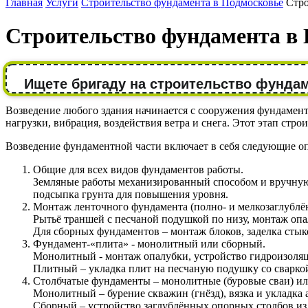
Главная
Услуги
Строительство фундамента в Подмосковье
Стро
Строительство фундамента в
Ищете бригаду на строительство фунда
Возведение любого здания начинается с сооружения фундамента
нагрузки, вибрация, воздействия ветра и снега. Этот этап ст
Возведение фундаментной части включает в себя следующие о
Общие для всех видов фундаментов работы.
Земляные работы механизированный способом и вручную 
подсыпка грунта для повышения уровня.
Монтаж ленточного фундамента (полно- и мелкозаглублё
Рытьё траншей с песчаной подушкой по низу, монтаж оп
Для сборных фундаментов – монтаж блоков, заделка стык
Фундамент-«плита» - монолитный или сборный.
Монолитный - монтаж опалубки, устройство гидроизоляци
Плитный – укладка плит на песчаную подушку со сваркой
Столбчатые фундаменты – монолитные (буровые сваи) ил
Монолитный – бурение скважин (гнёзд), вязка и укладка 
Сборный – устройство заглублённых опорных столбов из 