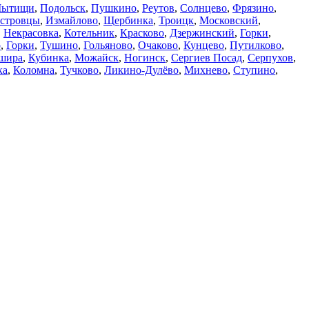
ытищи
,
Подольск
,
Пушкино
,
Реутов
,
Солнцево
,
Фрязино
,
стровцы
,
Измайлово
,
Щербинка
,
Троицк
,
Московский
,
,
Некрасовка
,
Котельник
,
Красково
,
Дзержинский
,
Горки
,
о
,
Горки
,
Тушино
,
Гольяново
,
Очаково
,
Кунцево
,
Путилково
,
шира
,
Кубинка
,
Можайск
,
Ногинск
,
Сергиев Посад
,
Серпухов
,
ка
,
Коломна
,
Тучково
,
Ликино-Дулёво
,
Михнево
,
Ступино
,