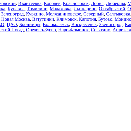
ковский
,
Ивантеевка
,
Королев
,
Красногорск
,
Лобня
,
Люберцы
,
М
нка
,
Купавна
,
Томилино
,
Малаховка
,
Лыткарино
,
Октябрьский
,
О
,
Зеленоград
,
Куркино
,
Молжаниновское
,
Северный
,
Салтыковка
,
Новая Москва
,
Ватутинки
,
Климовск
,
Капотня
,
Бутово
,
Монин
АО
,
ЦАО
,
Бронницы
,
Волоколамск
,
Воскресенск
,
Звенигород
,
Ка
ский Посад
,
Орехово-Зуево
,
Наро-Фоминск
,
Селятино
,
Апрелев