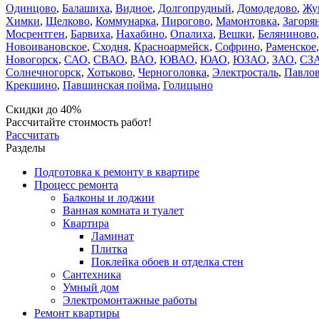
Одинцово
,
Балашиха
,
Видное
,
Долгопрудный
,
Домодедово
,
Жу
Химки
,
Щелково
,
Коммунарка
,
Пирогово
,
Мамонтовка
,
Загоря
Мосрентген
,
Барвиха
,
Нахабино
,
Опалиха
,
Вешки
,
Беляниново
Новоивановское
,
Сходня
,
Красноармейск
,
Софрино
,
Раменское
Новогорск
,
САО
,
СВАО
,
ВАО
,
ЮВАО
,
ЮАО
,
ЮЗАО
,
ЗАО
,
СЗ
Солнечногорск
,
Хотьково
,
Черноголовка
,
Электросталь
,
Павлов
Крекшино
,
Павшинская пойма
,
Голицыно
Скидки до 40%
Рассчитайте стоимость работ!
Рассчитать
Разделы
Подготовка к ремонту в квартире
Процесс ремонта
Балконы и лоджии
Ванная комната и туалет
Квартира
Ламинат
Плитка
Поклейка обоев и отделка стен
Сантехника
Умный дом
Электромонтажные работы
Ремонт квартиры