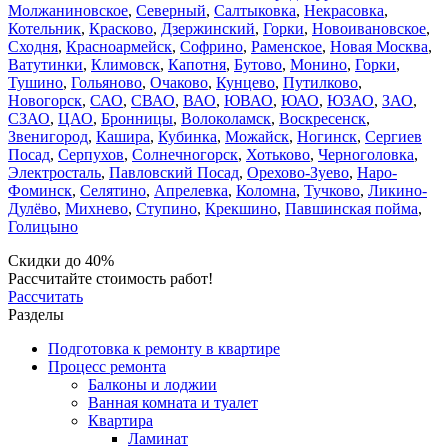
Молжаниновское
,
Северный
,
Салтыковка
,
Некрасовка
,
Котельник
,
Красково
,
Дзержинский
,
Горки
,
Новоивановское
,
Сходня
,
Красноармейск
,
Софрино
,
Раменское
,
Новая Москва
,
Ватутинки
,
Климовск
,
Капотня
,
Бутово
,
Монино
,
Горки
,
Тушино
,
Гольяново
,
Очаково
,
Кунцево
,
Путилково
,
Новогорск
,
САО
,
СВАО
,
ВАО
,
ЮВАО
,
ЮАО
,
ЮЗАО
,
ЗАО
,
СЗАО
,
ЦАО
,
Бронницы
,
Волоколамск
,
Воскресенск
,
Звенигород
,
Кашира
,
Кубинка
,
Можайск
,
Ногинск
,
Сергиев
Посад
,
Серпухов
,
Солнечногорск
,
Хотьково
,
Черноголовка
,
Электросталь
,
Павловский Посад
,
Орехово-Зуево
,
Наро-
Фоминск
,
Селятино
,
Апрелевка
,
Коломна
,
Тучково
,
Ликино-
Дулёво
,
Михнево
,
Ступино
,
Крекшино
,
Павшинская пойма
,
Голицыно
Скидки до 40%
Рассчитайте стоимость работ!
Рассчитать
Разделы
Подготовка к ремонту в квартире
Процесс ремонта
Балконы и лоджии
Ванная комната и туалет
Квартира
Ламинат