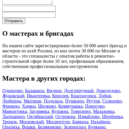
О мастерах и бригадах
На нашем сайте зарегистрировано более 50 000 анкет бригад и
мастеров по всей Росиии, из них почти 30 000 по Москве и
области - это специалисты с опытом работы в ремонтно-
строительной сфере более 10 лет, профильным образованием,
собственным профессиональным инструментом
Мастера в других городах:
Одинцово
,
Балашиха
,
Видное
,
Долгопрудный
,
Домодедово
,
Жуковский
,
Ивантеевка
,
Королев
,
Красногорск
,
Лобня
,
Люберцы
,
Мытищи
,
Подольск
,
Пушкино
,
Реутов
,
Солнцево
,
Фрязино
,
Химки
,
Щелково
,
Коммунарка
,
Пирогово
,
Мамонтовка
,
Загорянка
,
Купавна
,
Томилино
,
Малаховка
,
Лыткарино
,
Октябрьский
,
Островцы
,
Измайлово
,
Щербинка
,
Троицк
,
Московский
,
Мосрентген
,
Барвиха
,
Нахабино
,
Опалиха
,
Вешки
,
Беляниново
,
Зеленоград
,
Куркино
,