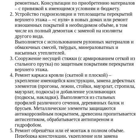
ремонтных. Консультации по приобретению материалов
– с привязкой к имеющимся условиям и бюджету.
Устройство гидроизоляции и теплозащиты перекрытий
верхнего этажа – «с нуля» в новых домах или ремонт
изношенных покрытий в необходимом объёме, в том
числе их полный демонтаж с заменой на изолянты
другого вида.
Выполняется с использованием рулонных материалов и
обмазочных смесей, твёрдых, минераловатных и
насыпных утеплителей.
Сооружение несущей стяжки (с армированием сеткой из
стального прутка) по защитным покрытиям перекрытия
верхнего этажа.
Ремонт каркаса кровли (скатной и плоской) –
укрепление имеющейся конструкции, замена дефектных
элементов (прогоны, лежни, стойки, мауэрлат, стропила,
мауэрлат, подкосы) и добавление усиливающих
(подкосы, накладки). Выполняется из стальных
профилей различного сечения, деревянных балок и
брусьев. Металлические элементы защищаются
антикоррозийным покрытием, древесина пропитывается
антисептиком, обрабатывается антипиреном и
гидрофобом.
Ремонт обрешётки или её монтаж в полном объёме.
Переборка конструкции, укрепление или замена