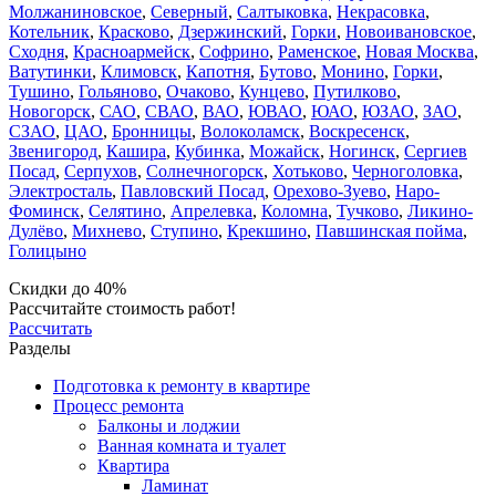
Молжаниновское
,
Северный
,
Салтыковка
,
Некрасовка
,
Котельник
,
Красково
,
Дзержинский
,
Горки
,
Новоивановское
,
Сходня
,
Красноармейск
,
Софрино
,
Раменское
,
Новая Москва
,
Ватутинки
,
Климовск
,
Капотня
,
Бутово
,
Монино
,
Горки
,
Тушино
,
Гольяново
,
Очаково
,
Кунцево
,
Путилково
,
Новогорск
,
САО
,
СВАО
,
ВАО
,
ЮВАО
,
ЮАО
,
ЮЗАО
,
ЗАО
,
СЗАО
,
ЦАО
,
Бронницы
,
Волоколамск
,
Воскресенск
,
Звенигород
,
Кашира
,
Кубинка
,
Можайск
,
Ногинск
,
Сергиев
Посад
,
Серпухов
,
Солнечногорск
,
Хотьково
,
Черноголовка
,
Электросталь
,
Павловский Посад
,
Орехово-Зуево
,
Наро-
Фоминск
,
Селятино
,
Апрелевка
,
Коломна
,
Тучково
,
Ликино-
Дулёво
,
Михнево
,
Ступино
,
Крекшино
,
Павшинская пойма
,
Голицыно
Скидки до 40%
Рассчитайте стоимость работ!
Рассчитать
Разделы
Подготовка к ремонту в квартире
Процесс ремонта
Балконы и лоджии
Ванная комната и туалет
Квартира
Ламинат