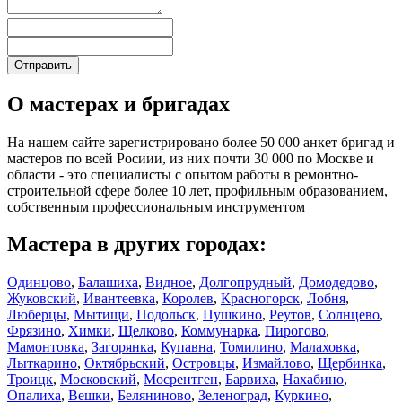
О мастерах и бригадах
На нашем сайте зарегистрировано более 50 000 анкет бригад и
мастеров по всей Росиии, из них почти 30 000 по Москве и
области - это специалисты с опытом работы в ремонтно-
строительной сфере более 10 лет, профильным образованием,
собственным профессиональным инструментом
Мастера в других городах:
Одинцово
,
Балашиха
,
Видное
,
Долгопрудный
,
Домодедово
,
Жуковский
,
Ивантеевка
,
Королев
,
Красногорск
,
Лобня
,
Люберцы
,
Мытищи
,
Подольск
,
Пушкино
,
Реутов
,
Солнцево
,
Фрязино
,
Химки
,
Щелково
,
Коммунарка
,
Пирогово
,
Мамонтовка
,
Загорянка
,
Купавна
,
Томилино
,
Малаховка
,
Лыткарино
,
Октябрьский
,
Островцы
,
Измайлово
,
Щербинка
,
Троицк
,
Московский
,
Мосрентген
,
Барвиха
,
Нахабино
,
Опалиха
,
Вешки
,
Беляниново
,
Зеленоград
,
Куркино
,