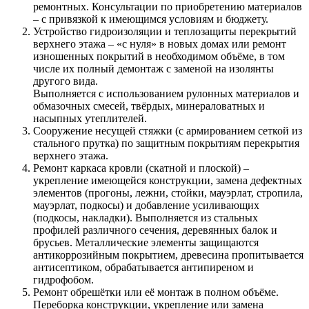
ремонтных. Консультации по приобретению материалов
– с привязкой к имеющимся условиям и бюджету.
Устройство гидроизоляции и теплозащиты перекрытий
верхнего этажа – «с нуля» в новых домах или ремонт
изношенных покрытий в необходимом объёме, в том
числе их полный демонтаж с заменой на изолянты
другого вида.
Выполняется с использованием рулонных материалов и
обмазочных смесей, твёрдых, минераловатных и
насыпных утеплителей.
Сооружение несущей стяжки (с армированием сеткой из
стального прутка) по защитным покрытиям перекрытия
верхнего этажа.
Ремонт каркаса кровли (скатной и плоской) –
укрепление имеющейся конструкции, замена дефектных
элементов (прогоны, лежни, стойки, мауэрлат, стропила,
мауэрлат, подкосы) и добавление усиливающих
(подкосы, накладки). Выполняется из стальных
профилей различного сечения, деревянных балок и
брусьев. Металлические элементы защищаются
антикоррозийным покрытием, древесина пропитывается
антисептиком, обрабатывается антипиреном и
гидрофобом.
Ремонт обрешётки или её монтаж в полном объёме.
Переборка конструкции, укрепление или замена