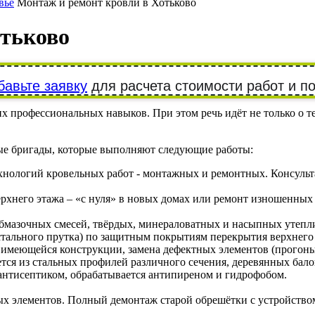
вье
Монтаж и ремонт кровли в Хотьково
отьково
бавьте заявку
для расчета стоимости работ и п
 профессиональных навыков. При этом речь идёт не только о т
е бригады, которые выполняют следующие работы:
хнологий кровельных работ - монтажных и ремонтных. Консуль
рхнего этажа – «с нуля» в новых домах или ремонт изношенных
бмазочных смесей, твёрдых, минераловатных и насыпных утепл
стального прутка) по защитным покрытиям перекрытия верхнего 
 имеющейся конструкции, замена дефектных элементов (прогоны, 
тся из стальных профилей различного сечения, деревянных бал
антисептиком, обрабатывается антипиреном и гидрофобом.
х элементов. Полный демонтаж старой обрешётки с устройством