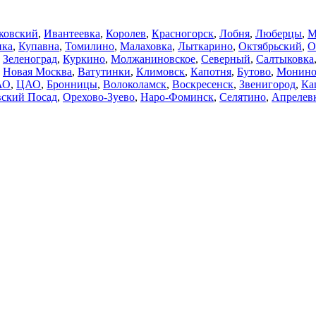
ковский
,
Ивантеевка
,
Королев
,
Красногорск
,
Лобня
,
Люберцы
,
М
нка
,
Купавна
,
Томилино
,
Малаховка
,
Лыткарино
,
Октябрьский
,
О
,
Зеленоград
,
Куркино
,
Молжаниновское
,
Северный
,
Салтыковка
,
Новая Москва
,
Ватутинки
,
Климовск
,
Капотня
,
Бутово
,
Монин
АО
,
ЦАО
,
Бронницы
,
Волоколамск
,
Воскресенск
,
Звенигород
,
Ка
ский Посад
,
Орехово-Зуево
,
Наро-Фоминск
,
Селятино
,
Апрелев