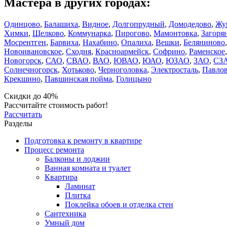
Мастера в других городах:
Одинцово
,
Балашиха
,
Видное
,
Долгопрудный
,
Домодедово
,
Жу
Химки
,
Щелково
,
Коммунарка
,
Пирогово
,
Мамонтовка
,
Загоря
Мосрентген
,
Барвиха
,
Нахабино
,
Опалиха
,
Вешки
,
Беляниново
Новоивановское
,
Сходня
,
Красноармейск
,
Софрино
,
Раменское
Новогорск
,
САО
,
СВАО
,
ВАО
,
ЮВАО
,
ЮАО
,
ЮЗАО
,
ЗАО
,
СЗ
Солнечногорск
,
Хотьково
,
Черноголовка
,
Электросталь
,
Павлов
Крекшино
,
Павшинская пойма
,
Голицыно
Скидки до 40%
Рассчитайте стоимость работ!
Рассчитать
Разделы
Подготовка к ремонту в квартире
Процесс ремонта
Балконы и лоджии
Ванная комната и туалет
Квартира
Ламинат
Плитка
Поклейка обоев и отделка стен
Сантехника
Умный дом