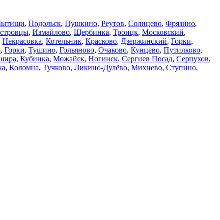
ытищи
,
Подольск
,
Пушкино
,
Реутов
,
Солнцево
,
Фрязино
,
стровцы
,
Измайлово
,
Щербинка
,
Троицк
,
Московский
,
,
Некрасовка
,
Котельник
,
Красково
,
Дзержинский
,
Горки
,
о
,
Горки
,
Тушино
,
Гольяново
,
Очаково
,
Кунцево
,
Путилково
,
шира
,
Кубинка
,
Можайск
,
Ногинск
,
Сергиев Посад
,
Серпухов
,
ка
,
Коломна
,
Тучково
,
Ликино-Дулёво
,
Михнево
,
Ступино
,