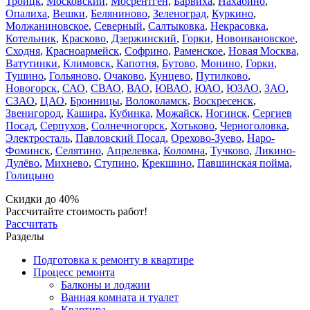
Троицк
,
Московский
,
Мосрентген
,
Барвиха
,
Нахабино
,
Опалиха
,
Вешки
,
Беляниново
,
Зеленоград
,
Куркино
,
Молжаниновское
,
Северный
,
Салтыковка
,
Некрасовка
,
Котельник
,
Красково
,
Дзержинский
,
Горки
,
Новоивановское
,
Сходня
,
Красноармейск
,
Софрино
,
Раменское
,
Новая Москва
,
Ватутинки
,
Климовск
,
Капотня
,
Бутово
,
Монино
,
Горки
,
Тушино
,
Гольяново
,
Очаково
,
Кунцево
,
Путилково
,
Новогорск
,
САО
,
СВАО
,
ВАО
,
ЮВАО
,
ЮАО
,
ЮЗАО
,
ЗАО
,
СЗАО
,
ЦАО
,
Бронницы
,
Волоколамск
,
Воскресенск
,
Звенигород
,
Кашира
,
Кубинка
,
Можайск
,
Ногинск
,
Сергиев
Посад
,
Серпухов
,
Солнечногорск
,
Хотьково
,
Черноголовка
,
Электросталь
,
Павловский Посад
,
Орехово-Зуево
,
Наро-
Фоминск
,
Селятино
,
Апрелевка
,
Коломна
,
Тучково
,
Ликино-
Дулёво
,
Михнево
,
Ступино
,
Крекшино
,
Павшинская пойма
,
Голицыно
Скидки до 40%
Рассчитайте стоимость работ!
Рассчитать
Разделы
Подготовка к ремонту в квартире
Процесс ремонта
Балконы и лоджии
Ванная комната и туалет
Квартира