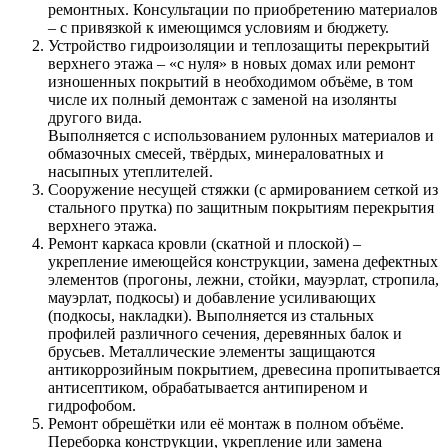
ремонтных. Консультации по приобретению материалов
– с привязкой к имеющимся условиям и бюджету.
Устройство гидроизоляции и теплозащиты перекрытий
верхнего этажа – «с нуля» в новых домах или ремонт
изношенных покрытий в необходимом объёме, в том
числе их полный демонтаж с заменой на изолянты
другого вида.
Выполняется с использованием рулонных материалов и
обмазочных смесей, твёрдых, минераловатных и
насыпных утеплителей.
Сооружение несущей стяжки (с армированием сеткой из
стального прутка) по защитным покрытиям перекрытия
верхнего этажа.
Ремонт каркаса кровли (скатной и плоской) –
укрепление имеющейся конструкции, замена дефектных
элементов (прогоны, лежни, стойки, мауэрлат, стропила,
мауэрлат, подкосы) и добавление усиливающих
(подкосы, накладки). Выполняется из стальных
профилей различного сечения, деревянных балок и
брусьев. Металлические элементы защищаются
антикоррозийным покрытием, древесина пропитывается
антисептиком, обрабатывается антипиреном и
гидрофобом.
Ремонт обрешётки или её монтаж в полном объёме.
Переборка конструкции, укрепление или замена