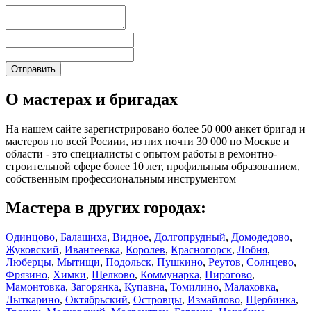
О мастерах и бригадах
На нашем сайте зарегистрировано более 50 000 анкет бригад и
мастеров по всей Росиии, из них почти 30 000 по Москве и
области - это специалисты с опытом работы в ремонтно-
строительной сфере более 10 лет, профильным образованием,
собственным профессиональным инструментом
Мастера в других городах:
Одинцово
,
Балашиха
,
Видное
,
Долгопрудный
,
Домодедово
,
Жуковский
,
Ивантеевка
,
Королев
,
Красногорск
,
Лобня
,
Люберцы
,
Мытищи
,
Подольск
,
Пушкино
,
Реутов
,
Солнцево
,
Фрязино
,
Химки
,
Щелково
,
Коммунарка
,
Пирогово
,
Мамонтовка
,
Загорянка
,
Купавна
,
Томилино
,
Малаховка
,
Лыткарино
,
Октябрьский
,
Островцы
,
Измайлово
,
Щербинка
,