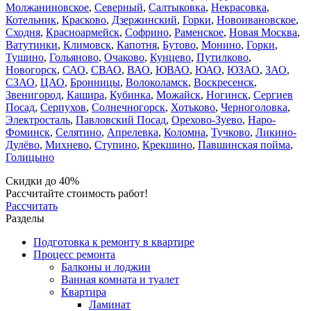
Молжаниновское
,
Северный
,
Салтыковка
,
Некрасовка
,
Котельник
,
Красково
,
Дзержинский
,
Горки
,
Новоивановское
,
Сходня
,
Красноармейск
,
Софрино
,
Раменское
,
Новая Москва
,
Ватутинки
,
Климовск
,
Капотня
,
Бутово
,
Монино
,
Горки
,
Тушино
,
Гольяново
,
Очаково
,
Кунцево
,
Путилково
,
Новогорск
,
САО
,
СВАО
,
ВАО
,
ЮВАО
,
ЮАО
,
ЮЗАО
,
ЗАО
,
СЗАО
,
ЦАО
,
Бронницы
,
Волоколамск
,
Воскресенск
,
Звенигород
,
Кашира
,
Кубинка
,
Можайск
,
Ногинск
,
Сергиев
Посад
,
Серпухов
,
Солнечногорск
,
Хотьково
,
Черноголовка
,
Электросталь
,
Павловский Посад
,
Орехово-Зуево
,
Наро-
Фоминск
,
Селятино
,
Апрелевка
,
Коломна
,
Тучково
,
Ликино-
Дулёво
,
Михнево
,
Ступино
,
Крекшино
,
Павшинская пойма
,
Голицыно
Скидки до 40%
Рассчитайте стоимость работ!
Рассчитать
Разделы
Подготовка к ремонту в квартире
Процесс ремонта
Балконы и лоджии
Ванная комната и туалет
Квартира
Ламинат