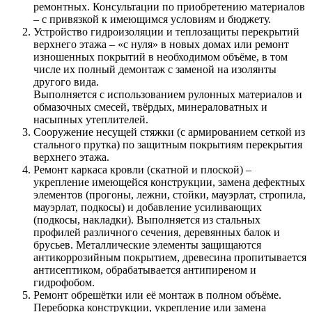
ремонтных. Консультации по приобретению материалов
– с привязкой к имеющимся условиям и бюджету.
Устройство гидроизоляции и теплозащиты перекрытий
верхнего этажа – «с нуля» в новых домах или ремонт
изношенных покрытий в необходимом объёме, в том
числе их полный демонтаж с заменой на изолянты
другого вида.
Выполняется с использованием рулонных материалов и
обмазочных смесей, твёрдых, минераловатных и
насыпных утеплителей.
Сооружение несущей стяжки (с армированием сеткой из
стального прутка) по защитным покрытиям перекрытия
верхнего этажа.
Ремонт каркаса кровли (скатной и плоской) –
укрепление имеющейся конструкции, замена дефектных
элементов (прогоны, лежни, стойки, мауэрлат, стропила,
мауэрлат, подкосы) и добавление усиливающих
(подкосы, накладки). Выполняется из стальных
профилей различного сечения, деревянных балок и
брусьев. Металлические элементы защищаются
антикоррозийным покрытием, древесина пропитывается
антисептиком, обрабатывается антипиреном и
гидрофобом.
Ремонт обрешётки или её монтаж в полном объёме.
Переборка конструкции, укрепление или замена