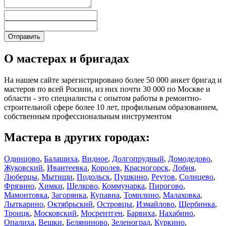
О мастерах и бригадах
На нашем сайте зарегистрировано более 50 000 анкет бригад и
мастеров по всей Росиии, из них почти 30 000 по Москве и
области - это специалисты с опытом работы в ремонтно-
строительной сфере более 10 лет, профильным образованием,
собственным профессиональным инструментом
Мастера в других городах:
Одинцово
,
Балашиха
,
Видное
,
Долгопрудный
,
Домодедово
,
Жуковский
,
Ивантеевка
,
Королев
,
Красногорск
,
Лобня
,
Люберцы
,
Мытищи
,
Подольск
,
Пушкино
,
Реутов
,
Солнцево
,
Фрязино
,
Химки
,
Щелково
,
Коммунарка
,
Пирогово
,
Мамонтовка
,
Загорянка
,
Купавна
,
Томилино
,
Малаховка
,
Лыткарино
,
Октябрьский
,
Островцы
,
Измайлово
,
Щербинка
,
Троицк
,
Московский
,
Мосрентген
,
Барвиха
,
Нахабино
,
Опалиха
,
Вешки
,
Беляниново
,
Зеленоград
,
Куркино
,