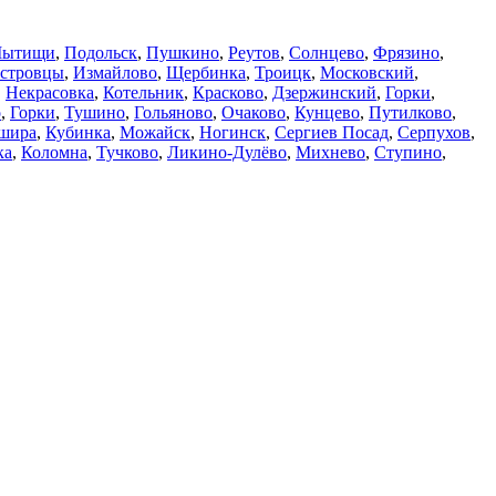
ытищи
,
Подольск
,
Пушкино
,
Реутов
,
Солнцево
,
Фрязино
,
стровцы
,
Измайлово
,
Щербинка
,
Троицк
,
Московский
,
,
Некрасовка
,
Котельник
,
Красково
,
Дзержинский
,
Горки
,
о
,
Горки
,
Тушино
,
Гольяново
,
Очаково
,
Кунцево
,
Путилково
,
шира
,
Кубинка
,
Можайск
,
Ногинск
,
Сергиев Посад
,
Серпухов
,
ка
,
Коломна
,
Тучково
,
Ликино-Дулёво
,
Михнево
,
Ступино
,