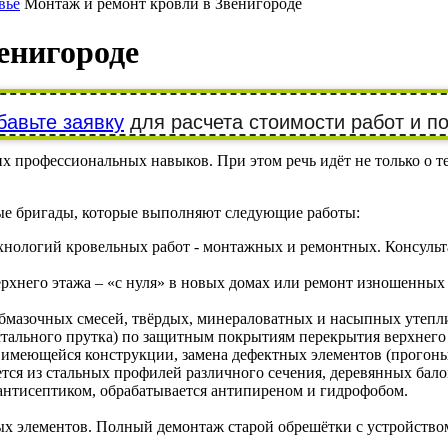
вье
Монтаж и ремонт кровли в Звенигороде
енигороде
бавьте заявку
для расчета стоимости работ и п
 профессиональных навыков. При этом речь идёт не только о т
е бригады, которые выполняют следующие работы:
хнологий кровельных работ - монтажных и ремонтных. Консуль
рхнего этажа – «с нуля» в новых домах или ремонт изношенных
бмазочных смесей, твёрдых, минераловатных и насыпных утепл
стального прутка) по защитным покрытиям перекрытия верхнего 
 имеющейся конструкции, замена дефектных элементов (прогоны, 
тся из стальных профилей различного сечения, деревянных бал
антисептиком, обрабатывается антипиреном и гидрофобом.
х элементов. Полный демонтаж старой обрешётки с устройством