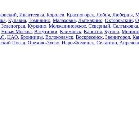
ковский
,
Ивантеевка
,
Королев
,
Красногорск
,
Лобня
,
Люберцы
,
М
нка
,
Купавна
,
Томилино
,
Малаховка
,
Лыткарино
,
Октябрьский
,
О
,
Зеленоград
,
Куркино
,
Молжаниновское
,
Северный
,
Салтыковка
,
Новая Москва
,
Ватутинки
,
Климовск
,
Капотня
,
Бутово
,
Монин
АО
,
ЦАО
,
Бронницы
,
Волоколамск
,
Воскресенск
,
Звенигород
,
Ка
ский Посад
,
Орехово-Зуево
,
Наро-Фоминск
,
Селятино
,
Апрелев