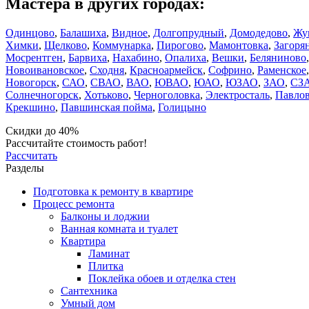
Мастера в других городах:
Одинцово
,
Балашиха
,
Видное
,
Долгопрудный
,
Домодедово
,
Жу
Химки
,
Щелково
,
Коммунарка
,
Пирогово
,
Мамонтовка
,
Загоря
Мосрентген
,
Барвиха
,
Нахабино
,
Опалиха
,
Вешки
,
Беляниново
Новоивановское
,
Сходня
,
Красноармейск
,
Софрино
,
Раменское
Новогорск
,
САО
,
СВАО
,
ВАО
,
ЮВАО
,
ЮАО
,
ЮЗАО
,
ЗАО
,
СЗ
Солнечногорск
,
Хотьково
,
Черноголовка
,
Электросталь
,
Павлов
Крекшино
,
Павшинская пойма
,
Голицыно
Скидки до 40%
Рассчитайте стоимость работ!
Рассчитать
Разделы
Подготовка к ремонту в квартире
Процесс ремонта
Балконы и лоджии
Ванная комната и туалет
Квартира
Ламинат
Плитка
Поклейка обоев и отделка стен
Сантехника
Умный дом