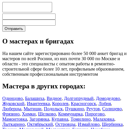
О мастерах и бригадах
На нашем сайте зарегистрировано более 50 000 анкет бригад и
мастеров по всей Росиии, из них почти 30 000 по Москве и
области - это специалисты с опытом работы в ремонтно-
строительной сфере более 10 лет, профильным образованием,
собственным профессиональным инструментом
Мастера в других городах:
Одинцово
,
Балашиха
,
Видное
,
Долгопрудный
,
Домодедово
,
Жуковский
,
Ивантеевка
,
Королев
,
Красногорск
,
Лобня
,
Люберцы
,
Мытищи
,
Подольск
,
Пушкино
,
Реутов
,
Солнцево
,
Фрязино
,
Химки
,
Щелково
,
Коммунарка
,
Пирогово
,
Мамонтовка
,
Загорянка
,
Купавна
,
Томилино
,
Малаховка
,
Лыткарино
,
Октябрьский
,
Островцы
,
Измайлово
,
Щербинка
,