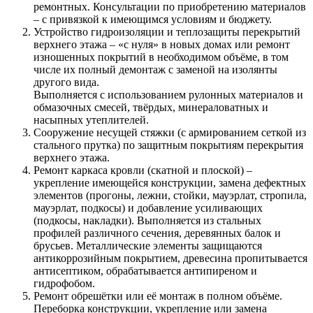
ремонтных. Консультации по приобретению материалов
– с привязкой к имеющимся условиям и бюджету.
Устройство гидроизоляции и теплозащиты перекрытий
верхнего этажа – «с нуля» в новых домах или ремонт
изношенных покрытий в необходимом объёме, в том
числе их полный демонтаж с заменой на изолянты
другого вида.
Выполняется с использованием рулонных материалов и
обмазочных смесей, твёрдых, минераловатных и
насыпных утеплителей.
Сооружение несущей стяжки (с армированием сеткой из
стального прутка) по защитным покрытиям перекрытия
верхнего этажа.
Ремонт каркаса кровли (скатной и плоской) –
укрепление имеющейся конструкции, замена дефектных
элементов (прогоны, лежни, стойки, мауэрлат, стропила,
мауэрлат, подкосы) и добавление усиливающих
(подкосы, накладки). Выполняется из стальных
профилей различного сечения, деревянных балок и
брусьев. Металлические элементы защищаются
антикоррозийным покрытием, древесина пропитывается
антисептиком, обрабатывается антипиреном и
гидрофобом.
Ремонт обрешётки или её монтаж в полном объёме.
Переборка конструкции, укрепление или замена