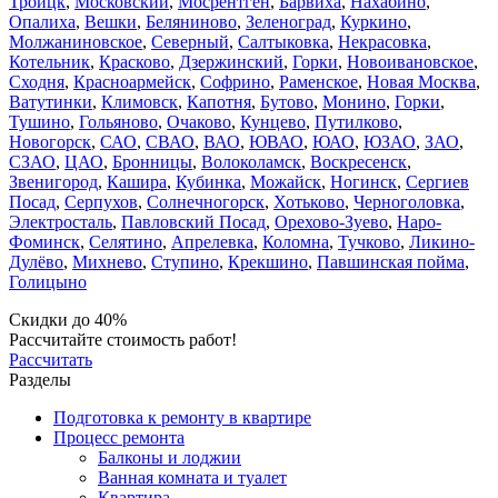
Троицк
,
Московский
,
Мосрентген
,
Барвиха
,
Нахабино
,
Опалиха
,
Вешки
,
Беляниново
,
Зеленоград
,
Куркино
,
Молжаниновское
,
Северный
,
Салтыковка
,
Некрасовка
,
Котельник
,
Красково
,
Дзержинский
,
Горки
,
Новоивановское
,
Сходня
,
Красноармейск
,
Софрино
,
Раменское
,
Новая Москва
,
Ватутинки
,
Климовск
,
Капотня
,
Бутово
,
Монино
,
Горки
,
Тушино
,
Гольяново
,
Очаково
,
Кунцево
,
Путилково
,
Новогорск
,
САО
,
СВАО
,
ВАО
,
ЮВАО
,
ЮАО
,
ЮЗАО
,
ЗАО
,
СЗАО
,
ЦАО
,
Бронницы
,
Волоколамск
,
Воскресенск
,
Звенигород
,
Кашира
,
Кубинка
,
Можайск
,
Ногинск
,
Сергиев
Посад
,
Серпухов
,
Солнечногорск
,
Хотьково
,
Черноголовка
,
Электросталь
,
Павловский Посад
,
Орехово-Зуево
,
Наро-
Фоминск
,
Селятино
,
Апрелевка
,
Коломна
,
Тучково
,
Ликино-
Дулёво
,
Михнево
,
Ступино
,
Крекшино
,
Павшинская пойма
,
Голицыно
Скидки до 40%
Рассчитайте стоимость работ!
Рассчитать
Разделы
Подготовка к ремонту в квартире
Процесс ремонта
Балконы и лоджии
Ванная комната и туалет
Квартира