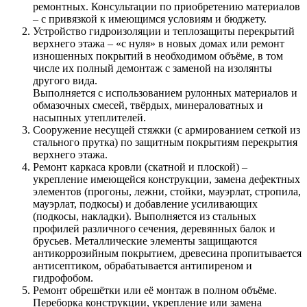
ремонтных. Консультации по приобретению материалов
– с привязкой к имеющимся условиям и бюджету.
Устройство гидроизоляции и теплозащиты перекрытий
верхнего этажа – «с нуля» в новых домах или ремонт
изношенных покрытий в необходимом объёме, в том
числе их полный демонтаж с заменой на изолянты
другого вида.
Выполняется с использованием рулонных материалов и
обмазочных смесей, твёрдых, минераловатных и
насыпных утеплителей.
Сооружение несущей стяжки (с армированием сеткой из
стального прутка) по защитным покрытиям перекрытия
верхнего этажа.
Ремонт каркаса кровли (скатной и плоской) –
укрепление имеющейся конструкции, замена дефектных
элементов (прогоны, лежни, стойки, мауэрлат, стропила,
мауэрлат, подкосы) и добавление усиливающих
(подкосы, накладки). Выполняется из стальных
профилей различного сечения, деревянных балок и
брусьев. Металлические элементы защищаются
антикоррозийным покрытием, древесина пропитывается
антисептиком, обрабатывается антипиреном и
гидрофобом.
Ремонт обрешётки или её монтаж в полном объёме.
Переборка конструкции, укрепление или замена