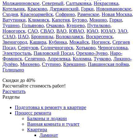
Молжаниновское
,
Северный
,
Салтыковка
,
Некрасовка
,
Котельник
,
Красково
,
Дзержинский
,
Горки
,
Новоивановское
,
Сходня
,
Красноармейск
,
Софрино
,
Раменское
,
Новая Москва
,
Ватутинки
,
Климовск
,
Капотня
,
Бутово
,
Монино
,
Горки
,
Тушино
,
Гольяново
,
Очаково
,
Кунцево
,
Путилково
,
Новогорск
,
САО
,
СВАО
,
ВАО
,
ЮВАО
,
ЮАО
,
ЮЗАО
,
ЗАО
,
СЗАО
,
ЦАО
,
Бронницы
,
Волоколамск
,
Воскресенск
,
Звенигород
,
Кашира
,
Кубинка
,
Можайск
,
Ногинск
,
Сергиев
Посад
,
Серпухов
,
Солнечногорск
,
Хотьково
,
Черноголовка
,
Электросталь
,
Павловский Посад
,
Орехово-Зуево
,
Наро-
Фоминск
,
Селятино
,
Апрелевка
,
Коломна
,
Тучково
,
Ликино-
Дулёво
,
Михнево
,
Ступино
,
Крекшино
,
Павшинская пойма
,
Голицыно
Скидки до 40%
Рассчитайте стоимость работ!
Рассчитать
Разделы
Подготовка к ремонту в квартире
Процесс ремонта
Балконы и лоджии
Ванная комната и туалет
Квартира
Ламинат