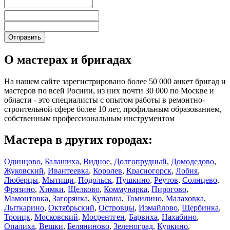
О мастерах и бригадах
На нашем сайте зарегистрировано более 50 000 анкет бригад и
мастеров по всей Росиии, из них почти 30 000 по Москве и
области - это специалисты с опытом работы в ремонтно-
строительной сфере более 10 лет, профильным образованием,
собственным профессиональным инструментом
Мастера в других городах:
Одинцово
,
Балашиха
,
Видное
,
Долгопрудный
,
Домодедово
,
Жуковский
,
Ивантеевка
,
Королев
,
Красногорск
,
Лобня
,
Люберцы
,
Мытищи
,
Подольск
,
Пушкино
,
Реутов
,
Солнцево
,
Фрязино
,
Химки
,
Щелково
,
Коммунарка
,
Пирогово
,
Мамонтовка
,
Загорянка
,
Купавна
,
Томилино
,
Малаховка
,
Лыткарино
,
Октябрьский
,
Островцы
,
Измайлово
,
Щербинка
,
Троицк
,
Московский
,
Мосрентген
,
Барвиха
,
Нахабино
,
Опалиха
,
Вешки
,
Беляниново
,
Зеленоград
,
Куркино
,