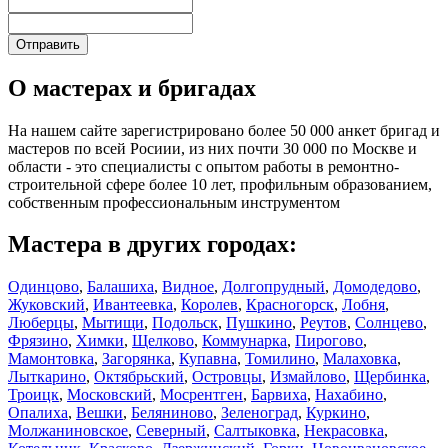
О мастерах и бригадах
На нашем сайте зарегистрировано более 50 000 анкет бригад и
мастеров по всей Росиии, из них почти 30 000 по Москве и
области - это специалисты с опытом работы в ремонтно-
строительной сфере более 10 лет, профильным образованием,
собственным профессиональным инструментом
Мастера в других городах:
Одинцово
,
Балашиха
,
Видное
,
Долгопрудный
,
Домодедово
,
Жуковский
,
Ивантеевка
,
Королев
,
Красногорск
,
Лобня
,
Люберцы
,
Мытищи
,
Подольск
,
Пушкино
,
Реутов
,
Солнцево
,
Фрязино
,
Химки
,
Щелково
,
Коммунарка
,
Пирогово
,
Мамонтовка
,
Загорянка
,
Купавна
,
Томилино
,
Малаховка
,
Лыткарино
,
Октябрьский
,
Островцы
,
Измайлово
,
Щербинка
,
Троицк
,
Московский
,
Мосрентген
,
Барвиха
,
Нахабино
,
Опалиха
,
Вешки
,
Беляниново
,
Зеленоград
,
Куркино
,
Молжаниновское
,
Северный
,
Салтыковка
,
Некрасовка
,