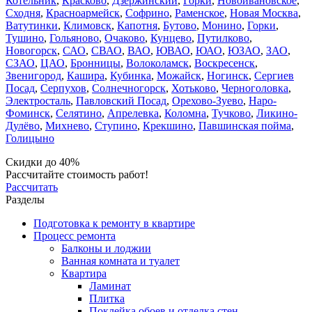
Котельник
,
Красково
,
Дзержинский
,
Горки
,
Новоивановское
,
Сходня
,
Красноармейск
,
Софрино
,
Раменское
,
Новая Москва
,
Ватутинки
,
Климовск
,
Капотня
,
Бутово
,
Монино
,
Горки
,
Тушино
,
Гольяново
,
Очаково
,
Кунцево
,
Путилково
,
Новогорск
,
САО
,
СВАО
,
ВАО
,
ЮВАО
,
ЮАО
,
ЮЗАО
,
ЗАО
,
СЗАО
,
ЦАО
,
Бронницы
,
Волоколамск
,
Воскресенск
,
Звенигород
,
Кашира
,
Кубинка
,
Можайск
,
Ногинск
,
Сергиев
Посад
,
Серпухов
,
Солнечногорск
,
Хотьково
,
Черноголовка
,
Электросталь
,
Павловский Посад
,
Орехово-Зуево
,
Наро-
Фоминск
,
Селятино
,
Апрелевка
,
Коломна
,
Тучково
,
Ликино-
Дулёво
,
Михнево
,
Ступино
,
Крекшино
,
Павшинская пойма
,
Голицыно
Скидки до 40%
Рассчитайте стоимость работ!
Рассчитать
Разделы
Подготовка к ремонту в квартире
Процесс ремонта
Балконы и лоджии
Ванная комната и туалет
Квартира
Ламинат
Плитка
Поклейка обоев и отделка стен