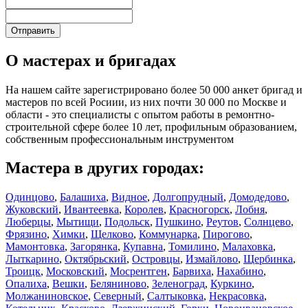
О мастерах и бригадах
На нашем сайте зарегистрировано более 50 000 анкет бригад и
мастеров по всей Росиии, из них почти 30 000 по Москве и
области - это специалисты с опытом работы в ремонтно-
строительной сфере более 10 лет, профильным образованием,
собственным профессиональным инструментом
Мастера в других городах:
Одинцово
,
Балашиха
,
Видное
,
Долгопрудный
,
Домодедово
,
Жуковский
,
Ивантеевка
,
Королев
,
Красногорск
,
Лобня
,
Люберцы
,
Мытищи
,
Подольск
,
Пушкино
,
Реутов
,
Солнцево
,
Фрязино
,
Химки
,
Щелково
,
Коммунарка
,
Пирогово
,
Мамонтовка
,
Загорянка
,
Купавна
,
Томилино
,
Малаховка
,
Лыткарино
,
Октябрьский
,
Островцы
,
Измайлово
,
Щербинка
,
Троицк
,
Московский
,
Мосрентген
,
Барвиха
,
Нахабино
,
Опалиха
,
Вешки
,
Беляниново
,
Зеленоград
,
Куркино
,
Молжаниновское
,
Северный
,
Салтыковка
,
Некрасовка
,