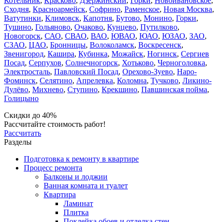
Котельник
,
Красково
,
Дзержинский
,
Горки
,
Новоивановское
,
Сходня
,
Красноармейск
,
Софрино
,
Раменское
,
Новая Москва
,
Ватутинки
,
Климовск
,
Капотня
,
Бутово
,
Монино
,
Горки
,
Тушино
,
Гольяново
,
Очаково
,
Кунцево
,
Путилково
,
Новогорск
,
САО
,
СВАО
,
ВАО
,
ЮВАО
,
ЮАО
,
ЮЗАО
,
ЗАО
,
СЗАО
,
ЦАО
,
Бронницы
,
Волоколамск
,
Воскресенск
,
Звенигород
,
Кашира
,
Кубинка
,
Можайск
,
Ногинск
,
Сергиев
Посад
,
Серпухов
,
Солнечногорск
,
Хотьково
,
Черноголовка
,
Электросталь
,
Павловский Посад
,
Орехово-Зуево
,
Наро-
Фоминск
,
Селятино
,
Апрелевка
,
Коломна
,
Тучково
,
Ликино-
Дулёво
,
Михнево
,
Ступино
,
Крекшино
,
Павшинская пойма
,
Голицыно
Скидки до 40%
Рассчитайте стоимость работ!
Рассчитать
Разделы
Подготовка к ремонту в квартире
Процесс ремонта
Балконы и лоджии
Ванная комната и туалет
Квартира
Ламинат
Плитка
Поклейка обоев и отделка стен