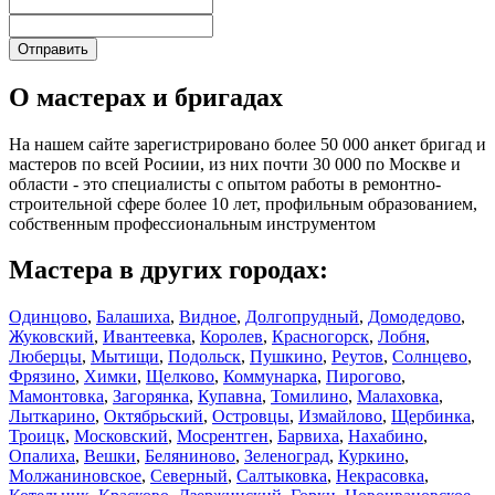
О мастерах и бригадах
На нашем сайте зарегистрировано более 50 000 анкет бригад и
мастеров по всей Росиии, из них почти 30 000 по Москве и
области - это специалисты с опытом работы в ремонтно-
строительной сфере более 10 лет, профильным образованием,
собственным профессиональным инструментом
Мастера в других городах:
Одинцово
,
Балашиха
,
Видное
,
Долгопрудный
,
Домодедово
,
Жуковский
,
Ивантеевка
,
Королев
,
Красногорск
,
Лобня
,
Люберцы
,
Мытищи
,
Подольск
,
Пушкино
,
Реутов
,
Солнцево
,
Фрязино
,
Химки
,
Щелково
,
Коммунарка
,
Пирогово
,
Мамонтовка
,
Загорянка
,
Купавна
,
Томилино
,
Малаховка
,
Лыткарино
,
Октябрьский
,
Островцы
,
Измайлово
,
Щербинка
,
Троицк
,
Московский
,
Мосрентген
,
Барвиха
,
Нахабино
,
Опалиха
,
Вешки
,
Беляниново
,
Зеленоград
,
Куркино
,
Молжаниновское
,
Северный
,
Салтыковка
,
Некрасовка
,