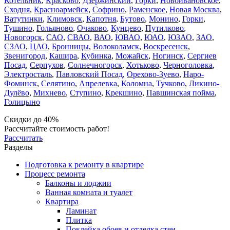
Котельник
,
Красково
,
Дзержинский
,
Горки
,
Новоивановское
,
Сходня
,
Красноармейск
,
Софрино
,
Раменское
,
Новая Москва
,
Ватутинки
,
Климовск
,
Капотня
,
Бутово
,
Монино
,
Горки
,
Тушино
,
Гольяново
,
Очаково
,
Кунцево
,
Путилково
,
Новогорск
,
САО
,
СВАО
,
ВАО
,
ЮВАО
,
ЮАО
,
ЮЗАО
,
ЗАО
,
СЗАО
,
ЦАО
,
Бронницы
,
Волоколамск
,
Воскресенск
,
Звенигород
,
Кашира
,
Кубинка
,
Можайск
,
Ногинск
,
Сергиев
Посад
,
Серпухов
,
Солнечногорск
,
Хотьково
,
Черноголовка
,
Электросталь
,
Павловский Посад
,
Орехово-Зуево
,
Наро-
Фоминск
,
Селятино
,
Апрелевка
,
Коломна
,
Тучково
,
Ликино-
Дулёво
,
Михнево
,
Ступино
,
Крекшино
,
Павшинская пойма
,
Голицыно
Скидки до 40%
Рассчитайте стоимость работ!
Рассчитать
Разделы
Подготовка к ремонту в квартире
Процесс ремонта
Балконы и лоджии
Ванная комната и туалет
Квартира
Ламинат
Плитка
Поклейка обоев и отделка стен