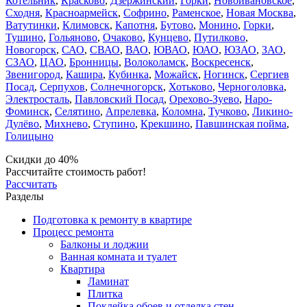
Котельник
,
Красково
,
Дзержинский
,
Горки
,
Новоивановское
,
Сходня
,
Красноармейск
,
Софрино
,
Раменское
,
Новая Москва
,
Ватутинки
,
Климовск
,
Капотня
,
Бутово
,
Монино
,
Горки
,
Тушино
,
Гольяново
,
Очаково
,
Кунцево
,
Путилково
,
Новогорск
,
САО
,
СВАО
,
ВАО
,
ЮВАО
,
ЮАО
,
ЮЗАО
,
ЗАО
,
СЗАО
,
ЦАО
,
Бронницы
,
Волоколамск
,
Воскресенск
,
Звенигород
,
Кашира
,
Кубинка
,
Можайск
,
Ногинск
,
Сергиев
Посад
,
Серпухов
,
Солнечногорск
,
Хотьково
,
Черноголовка
,
Электросталь
,
Павловский Посад
,
Орехово-Зуево
,
Наро-
Фоминск
,
Селятино
,
Апрелевка
,
Коломна
,
Тучково
,
Ликино-
Дулёво
,
Михнево
,
Ступино
,
Крекшино
,
Павшинская пойма
,
Голицыно
Скидки до 40%
Рассчитайте стоимость работ!
Рассчитать
Разделы
Подготовка к ремонту в квартире
Процесс ремонта
Балконы и лоджии
Ванная комната и туалет
Квартира
Ламинат
Плитка
Поклейка обоев и отделка стен