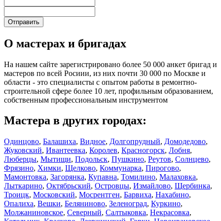
О мастерах и бригадах
На нашем сайте зарегистрировано более 50 000 анкет бригад и
мастеров по всей Росиии, из них почти 30 000 по Москве и
области - это специалисты с опытом работы в ремонтно-
строительной сфере более 10 лет, профильным образованием,
собственным профессиональным инструментом
Мастера в других городах:
Одинцово
,
Балашиха
,
Видное
,
Долгопрудный
,
Домодедово
,
Жуковский
,
Ивантеевка
,
Королев
,
Красногорск
,
Лобня
,
Люберцы
,
Мытищи
,
Подольск
,
Пушкино
,
Реутов
,
Солнцево
,
Фрязино
,
Химки
,
Щелково
,
Коммунарка
,
Пирогово
,
Мамонтовка
,
Загорянка
,
Купавна
,
Томилино
,
Малаховка
,
Лыткарино
,
Октябрьский
,
Островцы
,
Измайлово
,
Щербинка
,
Троицк
,
Московский
,
Мосрентген
,
Барвиха
,
Нахабино
,
Опалиха
,
Вешки
,
Беляниново
,
Зеленоград
,
Куркино
,
Молжаниновское
,
Северный
,
Салтыковка
,
Некрасовка
,