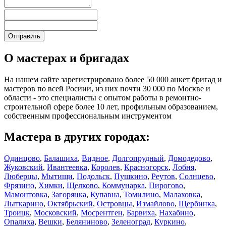
О мастерах и бригадах
На нашем сайте зарегистрировано более 50 000 анкет бригад и
мастеров по всей Росиии, из них почти 30 000 по Москве и
области - это специалисты с опытом работы в ремонтно-
строительной сфере более 10 лет, профильным образованием,
собственным профессиональным инструментом
Мастера в других городах:
Одинцово
,
Балашиха
,
Видное
,
Долгопрудный
,
Домодедово
,
Жуковский
,
Ивантеевка
,
Королев
,
Красногорск
,
Лобня
,
Люберцы
,
Мытищи
,
Подольск
,
Пушкино
,
Реутов
,
Солнцево
,
Фрязино
,
Химки
,
Щелково
,
Коммунарка
,
Пирогово
,
Мамонтовка
,
Загорянка
,
Купавна
,
Томилино
,
Малаховка
,
Лыткарино
,
Октябрьский
,
Островцы
,
Измайлово
,
Щербинка
,
Троицк
,
Московский
,
Мосрентген
,
Барвиха
,
Нахабино
,
Опалиха
,
Вешки
,
Беляниново
,
Зеленоград
,
Куркино
,