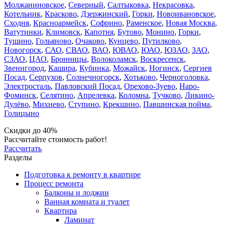
Молжаниновское
,
Северный
,
Салтыковка
,
Некрасовка
,
Котельник
,
Красково
,
Дзержинский
,
Горки
,
Новоивановское
,
Сходня
,
Красноармейск
,
Софрино
,
Раменское
,
Новая Москва
,
Ватутинки
,
Климовск
,
Капотня
,
Бутово
,
Монино
,
Горки
,
Тушино
,
Гольяново
,
Очаково
,
Кунцево
,
Путилково
,
Новогорск
,
САО
,
СВАО
,
ВАО
,
ЮВАО
,
ЮАО
,
ЮЗАО
,
ЗАО
,
СЗАО
,
ЦАО
,
Бронницы
,
Волоколамск
,
Воскресенск
,
Звенигород
,
Кашира
,
Кубинка
,
Можайск
,
Ногинск
,
Сергиев
Посад
,
Серпухов
,
Солнечногорск
,
Хотьково
,
Черноголовка
,
Электросталь
,
Павловский Посад
,
Орехово-Зуево
,
Наро-
Фоминск
,
Селятино
,
Апрелевка
,
Коломна
,
Тучково
,
Ликино-
Дулёво
,
Михнево
,
Ступино
,
Крекшино
,
Павшинская пойма
,
Голицыно
Скидки до 40%
Рассчитайте стоимость работ!
Рассчитать
Разделы
Подготовка к ремонту в квартире
Процесс ремонта
Балконы и лоджии
Ванная комната и туалет
Квартира
Ламинат