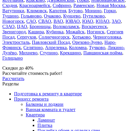
Котельник
,
Красково
,
Дзержинский
,
Горки
,
Новоивановское
,
Сходня
,
Красноармейск
,
Софрино
,
Раменское
,
Новая Москва
,
Ватутинки
,
Климовск
,
Капотня
,
Бутово
,
Монино
,
Горки
,
Тушино
,
Гольяново
,
Очаково
,
Кунцево
,
Путилково
,
Новогорск
,
САО
,
СВАО
,
ВАО
,
ЮВАО
,
ЮАО
,
ЮЗАО
,
ЗАО
,
СЗАО
,
ЦАО
,
Бронницы
,
Волоколамск
,
Воскресенск
,
Звенигород
,
Кашира
,
Кубинка
,
Можайск
,
Ногинск
,
Сергиев
Посад
,
Серпухов
,
Солнечногорск
,
Хотьково
,
Черноголовка
,
Электросталь
,
Павловский Посад
,
Орехово-Зуево
,
Наро-
Фоминск
,
Селятино
,
Апрелевка
,
Коломна
,
Тучково
,
Ликино-
Дулёво
,
Михнево
,
Ступино
,
Крекшино
,
Павшинская пойма
,
Голицыно
Скидки до 40%
Рассчитайте стоимость работ!
Рассчитать
Разделы
Подготовка к ремонту в квартире
Процесс ремонта
Балконы и лоджии
Ванная комната и туалет
Квартира
Ламинат
Плитка
Поклейка обоев и отделка стен