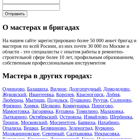
О мастерах и бригадах
На нашем сайте зарегистрировано более 50 000 анкет бригад и
мастеров по всей Росиии, из них почти 30 000 по Москве и
области - это специалисты с опытом работы в ремонтно-
строительной сфере более 10 лет, профильным образованием,
собственным профессиональным инструментом
Мастера в других городах:
Одинцово
,
Балашиха
,
Видное
,
Долгопрудный
,
Домодедово
,
Жуковский
,
Ивантеевка
,
Королев
,
Красногорск
,
Лобня
,
Люберцы
,
Мытищи
,
Подольск
,
Пушкино
,
Реутов
,
Солнцево
,
Фрязино
,
Химки
,
Щелково
,
Коммунарка
,
Пирогово
,
Мамонтовка
,
Загорянка
,
Купавна
,
Томилино
,
Малаховка
,
Лыткарино
,
Октябрьский
,
Островцы
,
Измайлово
,
Щербинка
,
Троицк
,
Московский
,
Мосрентген
,
Барвиха
,
Нахабино
,
Опалиха
,
Вешки
,
Беляниново
,
Зеленоград
,
Куркино
,
Молжаниновское
,
Северный
,
Салтыковка
,
Некрасовка
,