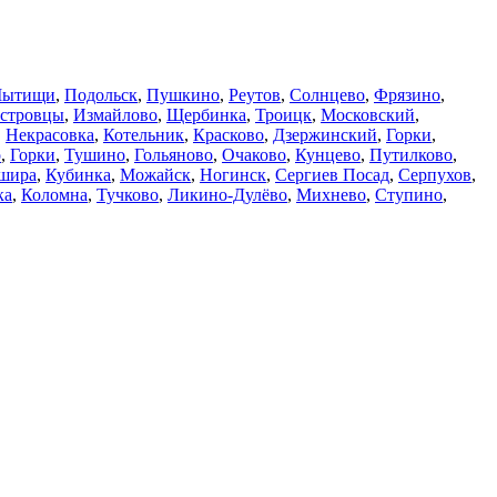
ытищи
,
Подольск
,
Пушкино
,
Реутов
,
Солнцево
,
Фрязино
,
стровцы
,
Измайлово
,
Щербинка
,
Троицк
,
Московский
,
,
Некрасовка
,
Котельник
,
Красково
,
Дзержинский
,
Горки
,
о
,
Горки
,
Тушино
,
Гольяново
,
Очаково
,
Кунцево
,
Путилково
,
шира
,
Кубинка
,
Можайск
,
Ногинск
,
Сергиев Посад
,
Серпухов
,
ка
,
Коломна
,
Тучково
,
Ликино-Дулёво
,
Михнево
,
Ступино
,