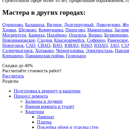
строительной сфере более 10 лет, профильным образованием,
Мастера в других городах:
Одинцово
,
Балашиха
,
Видное
,
Долгопрудный
,
Домодедово
,
Жу
Химки
,
Щелково
,
Коммунарка
,
Пирогово
,
Мамонтовка
,
Загоря
Мосрентген
,
Барвиха
,
Нахабино
,
Опалиха
,
Вешки
,
Беляниново
Новоивановское
,
Сходня
,
Красноармейск
,
Софрино
,
Раменское
Новогорск
,
САО
,
СВАО
,
ВАО
,
ЮВАО
,
ЮАО
,
ЮЗАО
,
ЗАО
,
СЗ
Солнечногорск
,
Хотьково
,
Черноголовка
,
Электросталь
,
Павлов
Крекшино
,
Павшинская пойма
,
Голицыно
Скидки до 40%
Рассчитайте стоимость работ!
Рассчитать
Разделы
Подготовка к ремонту в квартире
Процесс ремонта
Балконы и лоджии
Ванная комната и туалет
Квартира
Ламинат
Плитка
Поклейка обоев и отделка стен