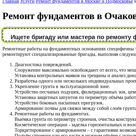
Главная
Услуги
Ремонт фундаментов в Москве и Подмосковье
Ремонт фундаментов в Очако
Ищете бригаду или мастера по ремонту
Ремонтные работы на фундаментных основаниях специфичны тем
ремонтируют специализированные бригады, выполняя следую
Диагностика повреждений.
Сооружение максимально освобождают от всего, что меш
Установка контрольных маяков на трещины и анализ дина
Разработка одного или нескольких индивидуальных проек
Укрепление грунта в эксплуатационной зоне.
Устройство песчаных подушек, фильтрационных зон, цеме
Установка защитных шпунтов по периметру объёма работ
Устройство боковых насыпных пригрузок.
Армирование почвы для связки между собой слоёв грунта
Ремонтные работы на фундаментах.
Выемка грунта по периметру строения, очистка конструк
Косметические операции - заделка горизонтальных и вол
Торкретирование с армированием – с гарантиями возмож
Подъём строения или его части в нужном объёме с испол