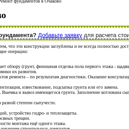
Ремонт фундаментов в Очаково
во
 фундамента?
Добавьте заявку
для расчета сто
, что эти конструкции заглублены и не всегда полностью дост
щие операции:
ает обзору (грунт, финишная отделка пола первого этажа - ща
мики их развития.
тов ремонта – по результатам диагностики. Оказание консульта
нтизация, известкование, подсыпка грунта или его замена.
. Выемка и вывоз имеющегося грунта. Заполнение котлована с
 разной степени сыпучести.
ций, устройство гидро- и теплозащиты.
осяных трещин.
ности монтажа ещё одного этажа.
ьзованием строительных домкратов.