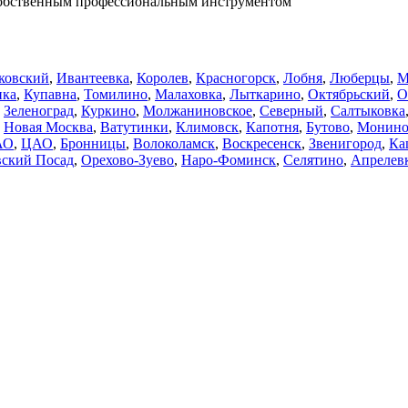
 собственным профессиональным инструментом
ковский
,
Ивантеевка
,
Королев
,
Красногорск
,
Лобня
,
Люберцы
,
М
нка
,
Купавна
,
Томилино
,
Малаховка
,
Лыткарино
,
Октябрьский
,
О
,
Зеленоград
,
Куркино
,
Молжаниновское
,
Северный
,
Салтыковка
,
Новая Москва
,
Ватутинки
,
Климовск
,
Капотня
,
Бутово
,
Монин
АО
,
ЦАО
,
Бронницы
,
Волоколамск
,
Воскресенск
,
Звенигород
,
Ка
ский Посад
,
Орехово-Зуево
,
Наро-Фоминск
,
Селятино
,
Апрелев