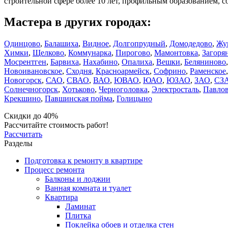
строительной сфере более 10 лет, профильным образованием,
Мастера в других городах:
Одинцово
,
Балашиха
,
Видное
,
Долгопрудный
,
Домодедово
,
Жу
Химки
,
Щелково
,
Коммунарка
,
Пирогово
,
Мамонтовка
,
Загоря
Мосрентген
,
Барвиха
,
Нахабино
,
Опалиха
,
Вешки
,
Беляниново
Новоивановское
,
Сходня
,
Красноармейск
,
Софрино
,
Раменское
Новогорск
,
САО
,
СВАО
,
ВАО
,
ЮВАО
,
ЮАО
,
ЮЗАО
,
ЗАО
,
СЗ
Солнечногорск
,
Хотьково
,
Черноголовка
,
Электросталь
,
Павлов
Крекшино
,
Павшинская пойма
,
Голицыно
Скидки до 40%
Рассчитайте стоимость работ!
Рассчитать
Разделы
Подготовка к ремонту в квартире
Процесс ремонта
Балконы и лоджии
Ванная комната и туалет
Квартира
Ламинат
Плитка
Поклейка обоев и отделка стен