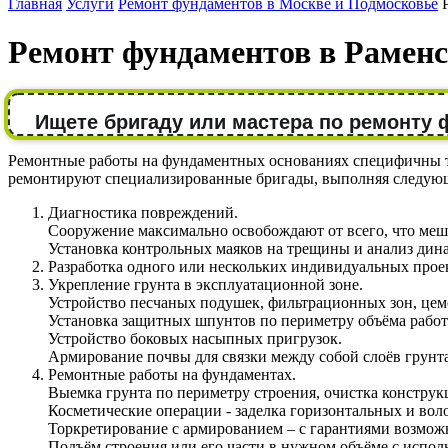
Главная
Услуги
Ремонт фундаментов в Москве и Подмосковье
Ремонт фундаментов в Рамен
Ищете бригаду или мастера по ремонту
Ремонтные работы на фундаментных основаниях специфичны тем
ремонтируют специализированные бригады, выполняя следую
Диагностика повреждений.
Сооружение максимально освобождают от всего, что меш
Установка контрольных маяков на трещины и анализ дина
Разработка одного или нескольких индивидуальных проек
Укрепление грунта в эксплуатационной зоне.
Устройство песчаных подушек, фильтрационных зон, цеме
Установка защитных шпунтов по периметру объёма работ
Устройство боковых насыпных пригрузок.
Армирование почвы для связки между собой слоёв грунта
Ремонтные работы на фундаментах.
Выемка грунта по периметру строения, очистка конструк
Косметические операции - заделка горизонтальных и вол
Торкретирование с армированием – с гарантиями возмож
Подъём строения или его части в нужном объёме с испол