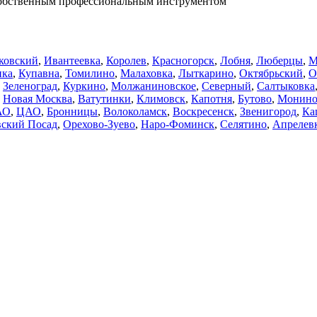
 собственным профессиональным инструментом
ковский
,
Ивантеевка
,
Королев
,
Красногорск
,
Лобня
,
Люберцы
,
М
нка
,
Купавна
,
Томилино
,
Малаховка
,
Лыткарино
,
Октябрьский
,
О
,
Зеленоград
,
Куркино
,
Молжаниновское
,
Северный
,
Салтыковка
,
Новая Москва
,
Ватутинки
,
Климовск
,
Капотня
,
Бутово
,
Монин
АО
,
ЦАО
,
Бронницы
,
Волоколамск
,
Воскресенск
,
Звенигород
,
Ка
ский Посад
,
Орехово-Зуево
,
Наро-Фоминск
,
Селятино
,
Апрелев