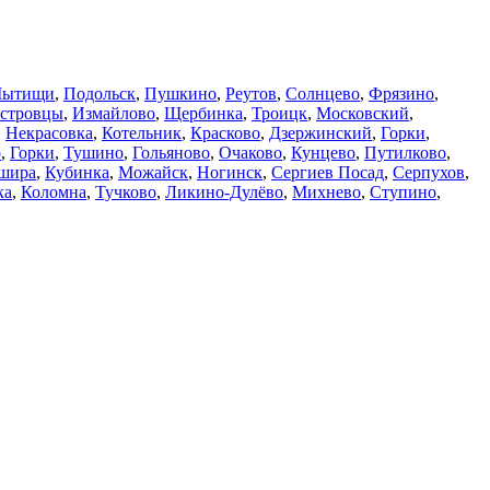
ытищи
,
Подольск
,
Пушкино
,
Реутов
,
Солнцево
,
Фрязино
,
стровцы
,
Измайлово
,
Щербинка
,
Троицк
,
Московский
,
,
Некрасовка
,
Котельник
,
Красково
,
Дзержинский
,
Горки
,
о
,
Горки
,
Тушино
,
Гольяново
,
Очаково
,
Кунцево
,
Путилково
,
шира
,
Кубинка
,
Можайск
,
Ногинск
,
Сергиев Посад
,
Серпухов
,
ка
,
Коломна
,
Тучково
,
Ликино-Дулёво
,
Михнево
,
Ступино
,