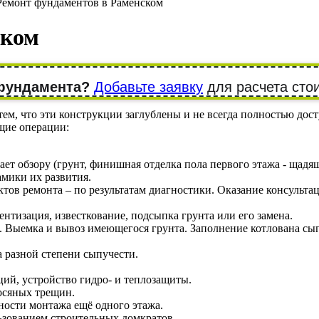
Ремонт фундаментов в Раменском
ском
 фундамента?
Добавьте заявку
для расчета сто
, что эти конструкции заглублены и не всегда полностью дост
щие операции:
ает обзору (грунт, финишная отделка пола первого этажа - ща
мики их развития.
тов ремонта – по результатам диагностики. Оказание консульта
нтизация, известкование, подсыпка грунта или его замена.
. Выемка и вывоз имеющегося грунта. Заполнение котлована с
 разной степени сыпучести.
ций, устройство гидро- и теплозащиты.
осяных трещин.
ности монтажа ещё одного этажа.
ьзованием строительных домкратов.