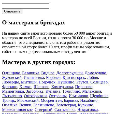
О мастерах и бригадах
На нашем сайте зарегистрировано более 50 000 анкет бригад и
мастеров по всей Росиии, из них почти 30 000 по Москве и
области - это специалисты с опытом работы в ремонтно-
строительной сфере более 10 лет, профильным образованием,
собственным профессиональным инструментом
Мастера в других городах:
Одинцово
,
Балашиха
,
Видное
,
Долгопрудный
,
Домодедово
,
Жуковский
,
Ивантеевка
,
Королев
,
Красногорск
,
Лобня
,
Люберцы
,
Мытищи
,
Подольск
,
Пушкино
,
Реутов
,
Солнцево
,
Фрязино
,
Химки
,
Щелково
,
Коммунарка
,
Пирогово
,
Мамонтовка
,
Загорянка
,
Купавна
,
Томилино
,
Малаховка
,
Лыткарино
,
Октябрьский
,
Островцы
,
Измайлово
,
Щербинка
,
Троицк
,
Московский
,
Мосрентген
,
Барвиха
,
Нахабино
,
Опалиха
,
Вешки
,
Беляниново
,
Зеленоград
,
Куркино
,
Молжаниновское
,
Северный
,
Салтыковка
,
Некрасовка
,