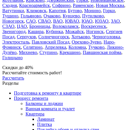
Котельник
,
Красково
,
Дзержинский
,
Горки
,
Новоивановское
,
Сходня
,
Красноармейск
,
Софрино
,
Раменское
,
Новая Москва
,
Ватутинки
,
Климовск
,
Капотня
,
Бутово
,
Монино
,
Горки
,
Тушино
,
Гольяново
,
Очаково
,
Кунцево
,
Путилково
,
Новогорск
,
САО
,
СВАО
,
ВАО
,
ЮВАО
,
ЮАО
,
ЮЗАО
,
ЗАО
,
СЗАО
,
ЦАО
,
Бронницы
,
Волоколамск
,
Воскресенск
,
Звенигород
,
Кашира
,
Кубинка
,
Можайск
,
Ногинск
,
Сергиев
Посад
,
Серпухов
,
Солнечногорск
,
Хотьково
,
Черноголовка
,
Электросталь
,
Павловский Посад
,
Орехово-Зуево
,
Наро-
Фоминск
,
Селятино
,
Апрелевка
,
Коломна
,
Тучково
,
Ликино-
Дулёво
,
Михнево
,
Ступино
,
Крекшино
,
Павшинская пойма
,
Голицыно
Скидки до 40%
Рассчитайте стоимость работ!
Рассчитать
Разделы
Подготовка к ремонту в квартире
Процесс ремонта
Балконы и лоджии
Ванная комната и туалет
Квартира
Ламинат
Плитка
Поклейка обоев и отделка стен