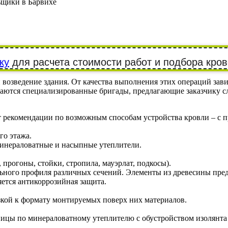
щики в Барвихе
ку
для расчета стоимости работ и подбора кро
зведение здания. От качества выполнения этих операций зависит
аются специализированные бригады, предлагающие заказчику с
рекомендации по возможным способам устройства кровли – с при
го этажа.
минераловатные и насыпные утеплители.
 прогоны, стойки, стропила, мауэрлат, подкосы).
тального профиля различных сечений. Элементы из древесины пр
ется антикоррозийная защита.
кой к формату монтируемых поверх них материалов.
пицы по минераловатному утеплителю с обустройством изолянт