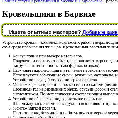
Главная
Услуги
Кровельщики в Москве и Подмосковье
Кровель
Кровельщики в Барвихе
Ищете опытных мастеров?
Добавьте заяв
Устройство кровли – комплекс монтажных работ, завершающий во
сама среда пребывания жильцов. Кровельными работами заним
Консультации при выборе материалов.
Подрядчики исследуют объект, выполняют замеры и дают 
нагрузка, интенсивность атмосферных осадков).
Наружная гидроизоляция и утепление перекрытия верхне
Используются обмазочные смеси, рулонные материалы, 
Устройство несущей стяжки поверх изолянтов.
Монтаж каркаса кровли – плоской или со скатами (лежни,
Производится из деревянных балок, брусьев, досок и с
антисептиком. По металлическим составляющим выполня
Устройство обрешётки под кровельное покрытие.
Шаг между элементами конструкции выполняют с привяз
Монтаж мягкой кровли.
Настилка толя, битумной или битумно-полимерной чере
Сооружение жёсткой кровли.