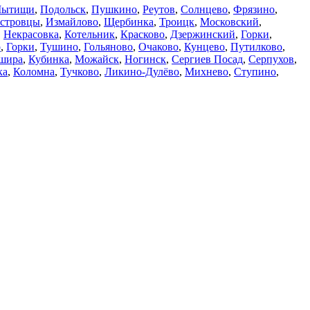
ытищи
,
Подольск
,
Пушкино
,
Реутов
,
Солнцево
,
Фрязино
,
стровцы
,
Измайлово
,
Щербинка
,
Троицк
,
Московский
,
,
Некрасовка
,
Котельник
,
Красково
,
Дзержинский
,
Горки
,
о
,
Горки
,
Тушино
,
Гольяново
,
Очаково
,
Кунцево
,
Путилково
,
шира
,
Кубинка
,
Можайск
,
Ногинск
,
Сергиев Посад
,
Серпухов
,
ка
,
Коломна
,
Тучково
,
Ликино-Дулёво
,
Михнево
,
Ступино
,