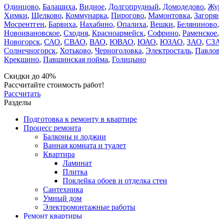
Одинцово
,
Балашиха
,
Видное
,
Долгопрудный
,
Домодедово
,
Жу
Химки
,
Щелково
,
Коммунарка
,
Пирогово
,
Мамонтовка
,
Загоря
Мосрентген
,
Барвиха
,
Нахабино
,
Опалиха
,
Вешки
,
Беляниново
Новоивановское
,
Сходня
,
Красноармейск
,
Софрино
,
Раменское
Новогорск
,
САО
,
СВАО
,
ВАО
,
ЮВАО
,
ЮАО
,
ЮЗАО
,
ЗАО
,
СЗ
Солнечногорск
,
Хотьково
,
Черноголовка
,
Электросталь
,
Павлов
Крекшино
,
Павшинская пойма
,
Голицыно
Скидки до 40%
Рассчитайте стоимость работ!
Рассчитать
Разделы
Подготовка к ремонту в квартире
Процесс ремонта
Балконы и лоджии
Ванная комната и туалет
Квартира
Ламинат
Плитка
Поклейка обоев и отделка стен
Сантехника
Умный дом
Электромонтажные работы
Ремонт квартиры