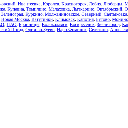
ковский
,
Ивантеевка
,
Королев
,
Красногорск
,
Лобня
,
Люберцы
,
М
нка
,
Купавна
,
Томилино
,
Малаховка
,
Лыткарино
,
Октябрьский
,
О
,
Зеленоград
,
Куркино
,
Молжаниновское
,
Северный
,
Салтыковка
,
Новая Москва
,
Ватутинки
,
Климовск
,
Капотня
,
Бутово
,
Монин
АО
,
ЦАО
,
Бронницы
,
Волоколамск
,
Воскресенск
,
Звенигород
,
Ка
ский Посад
,
Орехово-Зуево
,
Наро-Фоминск
,
Селятино
,
Апрелев