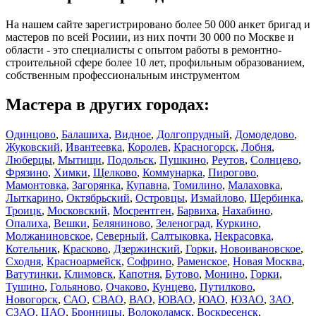
На нашем сайте зарегистрировано более 50 000 анкет бригад и
мастеров по всей Росиии, из них почти 30 000 по Москве и
области - это специалисты с опытом работы в ремонтно-
строительной сфере более 10 лет, профильным образованием,
собственным профессиональным инструментом
Мастера в других городах:
Одинцово
,
Балашиха
,
Видное
,
Долгопрудный
,
Домодедово
,
Жуковский
,
Ивантеевка
,
Королев
,
Красногорск
,
Лобня
,
Люберцы
,
Мытищи
,
Подольск
,
Пушкино
,
Реутов
,
Солнцево
,
Фрязино
,
Химки
,
Щелково
,
Коммунарка
,
Пирогово
,
Мамонтовка
,
Загорянка
,
Купавна
,
Томилино
,
Малаховка
,
Лыткарино
,
Октябрьский
,
Островцы
,
Измайлово
,
Щербинка
,
Троицк
,
Московский
,
Мосрентген
,
Барвиха
,
Нахабино
,
Опалиха
,
Вешки
,
Беляниново
,
Зеленоград
,
Куркино
,
Молжаниновское
,
Северный
,
Салтыковка
,
Некрасовка
,
Котельник
,
Красково
,
Дзержинский
,
Горки
,
Новоивановское
,
Сходня
,
Красноармейск
,
Софрино
,
Раменское
,
Новая Москва
,
Ватутинки
,
Климовск
,
Капотня
,
Бутово
,
Монино
,
Горки
,
Тушино
,
Гольяново
,
Очаково
,
Кунцево
,
Путилково
,
Новогорск
,
САО
,
СВАО
,
ВАО
,
ЮВАО
,
ЮАО
,
ЮЗАО
,
ЗАО
,
СЗАО
,
ЦАО
,
Бронницы
,
Волоколамск
,
Воскресенск
,