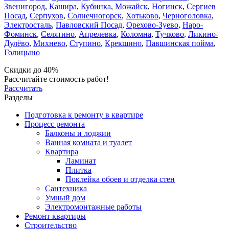
Звенигород
,
Кашира
,
Кубинка
,
Можайск
,
Ногинск
,
Сергиев
Посад
,
Серпухов
,
Солнечногорск
,
Хотьково
,
Черноголовка
,
Электросталь
,
Павловский Посад
,
Орехово-Зуево
,
Наро-
Фоминск
,
Селятино
,
Апрелевка
,
Коломна
,
Тучково
,
Ликино-
Дулёво
,
Михнево
,
Ступино
,
Крекшино
,
Павшинская пойма
,
Голицыно
Скидки до 40%
Рассчитайте стоимость работ!
Рассчитать
Разделы
Подготовка к ремонту в квартире
Процесс ремонта
Балконы и лоджии
Ванная комната и туалет
Квартира
Ламинат
Плитка
Поклейка обоев и отделка стен
Сантехника
Умный дом
Электромонтажные работы
Ремонт квартиры
Строительство