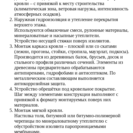
кровли – с привязкой к месту строительства
(климатическая зона, ветровая нагрузка, интенсивность
атмосферных осадков).
Наружная гидроизоляция и утепление перекрытия
верхнего этажа.
Используются обмазочные смеси, рулонные материалы,
минераловатные и насыпные утеплители.
Устройство несущей стяжки поверх изолянтов.
Монтаж каркаса кровли – плоской или со скатами
(лежни, прогоны, стойки, стропила, мауэрлат, подкосы).
Производится из деревянных балок, брусьев, досок и
стального профиля различных сечений. Элементы из
древесины предварительно обрабатываются
антипиренами, гидрофобами и антисептиком. По
металлическим составляющим выполняется
антикоррозийная защита.
Устройство обрешётки под кровельное покрытие.
Шаг между элементами конструкции выполняют с
привязкой к формату монтируемых поверх них
материалов.
Монтаж мягкой кровли.
Настилка толя, битумной или битумно-полимерной
черепицы по минераловатному утеплителю с
обустройством изолянта паропроницаемыми
мембранами.