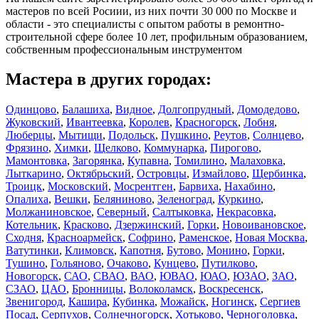
мастеров по всей Росиии, из них почти 30 000 по Москве и
области - это специалисты с опытом работы в ремонтно-
строительной сфере более 10 лет, профильным образованием,
собственным профессиональным инструментом
Мастера в других городах:
Одинцово
,
Балашиха
,
Видное
,
Долгопрудный
,
Домодедово
,
Жуковский
,
Ивантеевка
,
Королев
,
Красногорск
,
Лобня
,
Люберцы
,
Мытищи
,
Подольск
,
Пушкино
,
Реутов
,
Солнцево
,
Фрязино
,
Химки
,
Щелково
,
Коммунарка
,
Пирогово
,
Мамонтовка
,
Загорянка
,
Купавна
,
Томилино
,
Малаховка
,
Лыткарино
,
Октябрьский
,
Островцы
,
Измайлово
,
Щербинка
,
Троицк
,
Московский
,
Мосрентген
,
Барвиха
,
Нахабино
,
Опалиха
,
Вешки
,
Беляниново
,
Зеленоград
,
Куркино
,
Молжаниновское
,
Северный
,
Салтыковка
,
Некрасовка
,
Котельник
,
Красково
,
Дзержинский
,
Горки
,
Новоивановское
,
Сходня
,
Красноармейск
,
Софрино
,
Раменское
,
Новая Москва
,
Ватутинки
,
Климовск
,
Капотня
,
Бутово
,
Монино
,
Горки
,
Тушино
,
Гольяново
,
Очаково
,
Кунцево
,
Путилково
,
Новогорск
,
САО
,
СВАО
,
ВАО
,
ЮВАО
,
ЮАО
,
ЮЗАО
,
ЗАО
,
СЗАО
,
ЦАО
,
Бронницы
,
Волоколамск
,
Воскресенск
,
Звенигород
,
Кашира
,
Кубинка
,
Можайск
,
Ногинск
,
Сергиев
Посад
,
Серпухов
,
Солнечногорск
,
Хотьково
,
Черноголовка
,