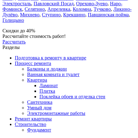
Электросталь
,
Павловский Посад
,
Орехово-Зуево
,
Наро-
Фоминск
,
Селятино
,
Апрелевка
,
Коломна
,
Тучково
,
Ликино-
Дулёво
,
Михнево
,
Ступино
,
Крекшино
,
Павшинская пойма
,
Голицыно
Скидки до 40%
Рассчитайте стоимость работ!
Рассчитать
Разделы
Подготовка к ремонту в квартире
Процесс ремонта
Балконы и лоджии
Ванная комната и туалет
Квартира
Ламинат
Плитка
Поклейка обоев и отделка стен
Сантехника
Умный дом
Электромонтажные работы
Ремонт квартиры
Строительство
Фундамент