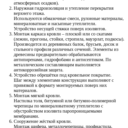
атмосферных осадков).
Наружная гидроизоляция и утепление перекрытия
верхнего этажа.
Используются обмазочные смеси, рулонные материалы,
минераловатные и насыпные утеплители.
Устройство несущей стяжки поверх изолянтов.
Монтаж каркаса кровли – плоской или со скатами
(лежни, прогоны, стойки, стропила, мауэрлат, подкосы).
Производится из деревянных балок, брусьев, досок и
стального профиля различных сечений. Элементы из
древесины предварительно обрабатываются
антипиренами, гидрофобами и антисептиком. По
металлическим составляющим выполняется
антикоррозийная защита.
Устройство обрешётки под кровельное покрытие.
Шаг между элементами конструкции выполняют с
привязкой к формату монтируемых поверх них
материалов.
Монтаж мягкой кровли.
Настилка толя, битумной или битумно-полимерной
черепицы по минераловатному утеплителю с
обустройством изолянта паропроницаемыми
мембранами.
Сооружение жёсткой кровли.
Монтаж шифера, металлочерепицы, профнастила,