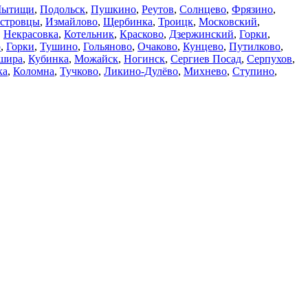
ытищи
,
Подольск
,
Пушкино
,
Реутов
,
Солнцево
,
Фрязино
,
стровцы
,
Измайлово
,
Щербинка
,
Троицк
,
Московский
,
,
Некрасовка
,
Котельник
,
Красково
,
Дзержинский
,
Горки
,
о
,
Горки
,
Тушино
,
Гольяново
,
Очаково
,
Кунцево
,
Путилково
,
шира
,
Кубинка
,
Можайск
,
Ногинск
,
Сергиев Посад
,
Серпухов
,
ка
,
Коломна
,
Тучково
,
Ликино-Дулёво
,
Михнево
,
Ступино
,