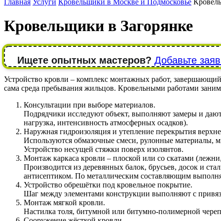
Главная
Услуги
Кровельщики в Москве и Подмосковье
Кровель
Кровельщики в Загорянке
Ищете опытных мастеров?
Добавьте заяв
Устройство кровли – комплекс монтажных работ, завершающий во
сама среда пребывания жильцов. Кровельными работами заним
Консультации при выборе материалов.
Подрядчики исследуют объект, выполняют замеры и дают 
нагрузка, интенсивность атмосферных осадков).
Наружная гидроизоляция и утепление перекрытия верхне
Используются обмазочные смеси, рулонные материалы, 
Устройство несущей стяжки поверх изолянтов.
Монтаж каркаса кровли – плоской или со скатами (лежни,
Производится из деревянных балок, брусьев, досок и с
антисептиком. По металлическим составляющим выполня
Устройство обрешётки под кровельное покрытие.
Шаг между элементами конструкции выполняют с привяз
Монтаж мягкой кровли.
Настилка толя, битумной или битумно-полимерной чере
Сооружение жёсткой кровли.