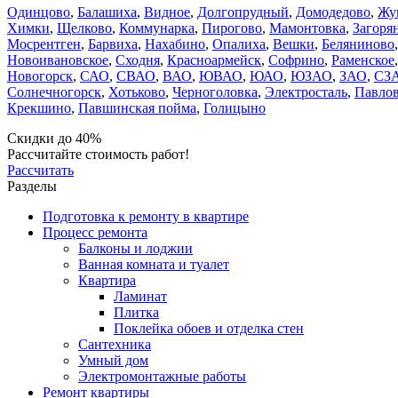
Одинцово
,
Балашиха
,
Видное
,
Долгопрудный
,
Домодедово
,
Жу
Химки
,
Щелково
,
Коммунарка
,
Пирогово
,
Мамонтовка
,
Загоря
Мосрентген
,
Барвиха
,
Нахабино
,
Опалиха
,
Вешки
,
Беляниново
Новоивановское
,
Сходня
,
Красноармейск
,
Софрино
,
Раменское
Новогорск
,
САО
,
СВАО
,
ВАО
,
ЮВАО
,
ЮАО
,
ЮЗАО
,
ЗАО
,
СЗ
Солнечногорск
,
Хотьково
,
Черноголовка
,
Электросталь
,
Павлов
Крекшино
,
Павшинская пойма
,
Голицыно
Скидки до 40%
Рассчитайте стоимость работ!
Рассчитать
Разделы
Подготовка к ремонту в квартире
Процесс ремонта
Балконы и лоджии
Ванная комната и туалет
Квартира
Ламинат
Плитка
Поклейка обоев и отделка стен
Сантехника
Умный дом
Электромонтажные работы
Ремонт квартиры