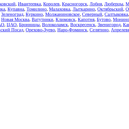
ковский
,
Ивантеевка
,
Королев
,
Красногорск
,
Лобня
,
Люберцы
,
М
нка
,
Купавна
,
Томилино
,
Малаховка
,
Лыткарино
,
Октябрьский
,
О
,
Зеленоград
,
Куркино
,
Молжаниновское
,
Северный
,
Салтыковка
,
Новая Москва
,
Ватутинки
,
Климовск
,
Капотня
,
Бутово
,
Монин
АО
,
ЦАО
,
Бронницы
,
Волоколамск
,
Воскресенск
,
Звенигород
,
Ка
ский Посад
,
Орехово-Зуево
,
Наро-Фоминск
,
Селятино
,
Апрелев