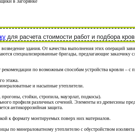
щики в Загорянке
ку
для расчета стоимости работ и подбора кро
зведение здания. От качества выполнения этих операций зависит
аются специализированные бригады, предлагающие заказчику с
рекомендации по возможным способам устройства кровли – с при
го этажа.
минераловатные и насыпные утеплители.
 прогоны, стойки, стропила, мауэрлат, подкосы).
тального профиля различных сечений. Элементы из древесины пр
ется антикоррозийная защита.
кой к формату монтируемых поверх них материалов.
пицы по минераловатному утеплителю с обустройством изолянт