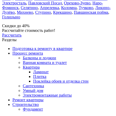
Электросталь
,
Павловский Посад
,
Орехово-Зуево
,
Наро-
Фоминск
,
Селятино
,
Апрелевка
,
Коломна
,
Тучково
,
Ликино-
Дулёво
,
Михнево
,
Ступино
,
Крекшино
,
Павшинская пойма
,
Голицыно
Скидки до 40%
Рассчитайте стоимость работ!
Рассчитать
Разделы
Подготовка к ремонту в квартире
Процесс ремонта
Балконы и лоджии
Ванная комната и туалет
Квартира
Ламинат
Плитка
Поклейка обоев и отделка стен
Сантехника
Умный дом
Электромонтажные работы
Ремонт квартиры
Строительство
Фундамент