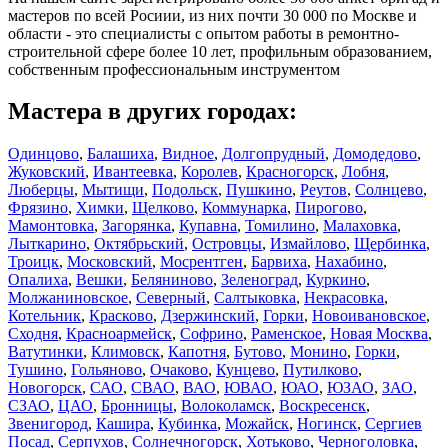
мастеров по всей Росиии, из них почти 30 000 по Москве и
области - это специалисты с опытом работы в ремонтно-
строительной сфере более 10 лет, профильным образованием,
собственным профессиональным инструментом
Мастера в других городах:
Одинцово
,
Балашиха
,
Видное
,
Долгопрудный
,
Домодедово
,
Жуковский
,
Ивантеевка
,
Королев
,
Красногорск
,
Лобня
,
Люберцы
,
Мытищи
,
Подольск
,
Пушкино
,
Реутов
,
Солнцево
,
Фрязино
,
Химки
,
Щелково
,
Коммунарка
,
Пирогово
,
Мамонтовка
,
Загорянка
,
Купавна
,
Томилино
,
Малаховка
,
Лыткарино
,
Октябрьский
,
Островцы
,
Измайлово
,
Щербинка
,
Троицк
,
Московский
,
Мосрентген
,
Барвиха
,
Нахабино
,
Опалиха
,
Вешки
,
Беляниново
,
Зеленоград
,
Куркино
,
Молжаниновское
,
Северный
,
Салтыковка
,
Некрасовка
,
Котельник
,
Красково
,
Дзержинский
,
Горки
,
Новоивановское
,
Сходня
,
Красноармейск
,
Софрино
,
Раменское
,
Новая Москва
,
Ватутинки
,
Климовск
,
Капотня
,
Бутово
,
Монино
,
Горки
,
Тушино
,
Гольяново
,
Очаково
,
Кунцево
,
Путилково
,
Новогорск
,
САО
,
СВАО
,
ВАО
,
ЮВАО
,
ЮАО
,
ЮЗАО
,
ЗАО
,
СЗАО
,
ЦАО
,
Бронницы
,
Волоколамск
,
Воскресенск
,
Звенигород
,
Кашира
,
Кубинка
,
Можайск
,
Ногинск
,
Сергиев
Посад
,
Серпухов
,
Солнечногорск
,
Хотьково
,
Черноголовка
,