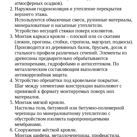
атмосферных осадков).
Наружная гидроизоляция и утепление перекрытия
верхнего этажа.
Используются обмазочные смеси, рулонные материалы,
минераловатные и насыпные утеплители.
Устройство несущей стяжки поверх изолянтов.
Монтаж каркаса кровли – плоской или со скатами
(лежни, прогоны, стойки, стропила, мауэрлат, подкосы).
Производится из деревянных балок, брусьев, досок и
стального профиля различных сечений. Элементы из
древесины предварительно обрабатываются
антипиренами, гидрофобами и антисептиком. По
металлическим составляющим выполняется
антикоррозийная защита.
Устройство обрешётки под кровельное покрытие.
Шаг между элементами конструкции выполняют с
привязкой к формату монтируемых поверх них
материалов.
Монтаж мягкой кровли.
Настилка толя, битумной или битумно-полимерной
черепицы по минераловатному утеплителю с
обустройством изолянта паропроницаемыми
мембранами.
Сооружение жёсткой кровли.
Монтаж шифера, металлочерепицы, профнастила,