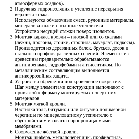
атмосферных осадков).
Наружная гидроизоляция и утепление перекрытия
верхнего этажа.
Используются обмазочные смеси, рулонные материалы,
минераловатные и насыпные утеплители.
Устройство несущей стяжки поверх изолянтов.
Монтаж каркаса кровли – плоской или со скатами
(лежни, прогоны, стойки, стропила, мауэрлат, подкосы).
Производится из деревянных балок, брусьев, досок и
стального профиля различных сечений. Элементы из
древесины предварительно обрабатываются
антипиренами, гидрофобами и антисептиком. По
металлическим составляющим выполняется
антикоррозийная защита.
Устройство обрешётки под кровельное покрытие.
Шаг между элементами конструкции выполняют с
привязкой к формату монтируемых поверх них
материалов.
Монтаж мягкой кровли.
Настилка толя, битумной или битумно-полимерной
черепицы по минераловатному утеплителю с
обустройством изолянта паропроницаемыми
мембранами.
Сооружение жёсткой кровли.
Монтаж шифера, металлочерепицы, профнастила,