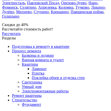
Электросталь
,
Павловский Посад
,
Орехово-Зуево
,
Наро-
Фоминск
,
Селятино
,
Апрелевка
,
Коломна
,
Тучково
,
Ликино-
Дулёво
,
Михнево
,
Ступино
,
Крекшино
,
Павшинская пойма
,
Голицыно
Скидки до 40%
Рассчитайте стоимость работ!
Рассчитать
Разделы
Подготовка к ремонту в квартире
Процесс ремонта
Балконы и лоджии
Ванная комната и туалет
Квартира
Ламинат
Плитка
Поклейка обоев и отделка стен
Сантехника
Умный дом
Электромонтажные работы
Ремонт квартиры
Строительство
Фундамент