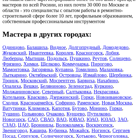
мастеров по всей Росиии, из них почти 30 000 по Москве и
области - это специалисты с опытом работы в ремонтно-
строительной сфере более 10 лет, профильным образованием,
собственным профессиональным инструментом
Мастера в других городах:
Одинцово
,
Балашиха
,
Видное
,
Долгопрудный
,
Домодедово
,
Жуковский
,
Ивантеевка
,
Королев
,
Красногорск
,
Лобня
,
Люберцы
,
Мытищи
,
Подольск
,
Пушкино
,
Реутов
,
Солнцево
,
Фрязино
,
Химки
,
Щелково
,
Коммунарка
,
Пирогово
,
Мамонтовка
,
Загорянка
,
Купавна
,
Томилино
,
Малаховка
,
Лыткарино
,
Октябрьский
,
Островцы
,
Измайлово
,
Щербинка
,
Троицк
,
Московский
,
Мосрентген
,
Барвиха
,
Нахабино
,
Опалиха
,
Вешки
,
Беляниново
,
Зеленоград
,
Куркино
,
Молжаниновское
,
Северный
,
Салтыковка
,
Некрасовка
,
Котельник
,
Красково
,
Дзержинский
,
Горки
,
Новоивановское
,
Сходня
,
Красноармейск
,
Софрино
,
Раменское
,
Новая Москва
,
Ватутинки
,
Климовск
,
Капотня
,
Бутово
,
Монино
,
Горки
,
Тушино
,
Гольяново
,
Очаково
,
Кунцево
,
Путилково
,
Новогорск
,
САО
,
СВАО
,
ВАО
,
ЮВАО
,
ЮАО
,
ЮЗАО
,
ЗАО
,
СЗАО
,
ЦАО
,
Бронницы
,
Волоколамск
,
Воскресенск
,
Звенигород
,
Кашира
,
Кубинка
,
Можайск
,
Ногинск
,
Сергиев
Посад
,
Серпухов
,
Солнечногорск
,
Хотьково
,
Черноголовка
,