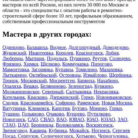
мастеров по всей Росиии, из них почти 30 000 по Москве и
области - это специалисты с опытом работы в ремонтно-
строительной сфере более 10 лет, профильным образованием,
собственным профессиональным инструментом
Мастера в других городах:
Одинцово
,
Балашиха
,
Видное
,
Долгопрудный
,
Домодедово
,
Жуковский
,
Ивантеевка
,
Королев
,
Красногорск
,
Лобня
,
Люберцы
,
Мытищи
,
Подольск
,
Пушкино
,
Реутов
,
Солнцево
,
Фрязино
,
Химки
,
Щелково
,
Коммунарка
,
Пирогово
,
Мамонтовка
,
Загорянка
,
Купавна
,
Томилино
,
Малаховка
,
Лыткарино
,
Октябрьский
,
Островцы
,
Измайлово
,
Щербинка
,
Троицк
,
Московский
,
Мосрентген
,
Барвиха
,
Нахабино
,
Опалиха
,
Вешки
,
Беляниново
,
Зеленоград
,
Куркино
,
Молжаниновское
,
Северный
,
Салтыковка
,
Некрасовка
,
Котельник
,
Красково
,
Дзержинский
,
Горки
,
Новоивановское
,
Сходня
,
Красноармейск
,
Софрино
,
Раменское
,
Новая Москва
,
Ватутинки
,
Климовск
,
Капотня
,
Бутово
,
Монино
,
Горки
,
Тушино
,
Гольяново
,
Очаково
,
Кунцево
,
Путилково
,
Новогорск
,
САО
,
СВАО
,
ВАО
,
ЮВАО
,
ЮАО
,
ЮЗАО
,
ЗАО
,
СЗАО
,
ЦАО
,
Бронницы
,
Волоколамск
,
Воскресенск
,
Звенигород
,
Кашира
,
Кубинка
,
Можайск
,
Ногинск
,
Сергиев
Посад
,
Серпухов
,
Солнечногорск
,
Хотьково
,
Черноголовка
,