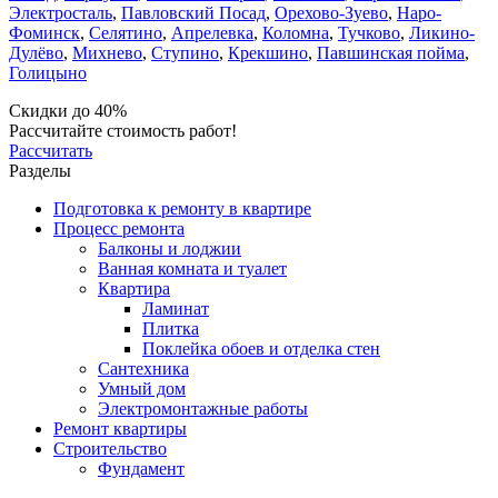
Электросталь
,
Павловский Посад
,
Орехово-Зуево
,
Наро-
Фоминск
,
Селятино
,
Апрелевка
,
Коломна
,
Тучково
,
Ликино-
Дулёво
,
Михнево
,
Ступино
,
Крекшино
,
Павшинская пойма
,
Голицыно
Скидки до 40%
Рассчитайте стоимость работ!
Рассчитать
Разделы
Подготовка к ремонту в квартире
Процесс ремонта
Балконы и лоджии
Ванная комната и туалет
Квартира
Ламинат
Плитка
Поклейка обоев и отделка стен
Сантехника
Умный дом
Электромонтажные работы
Ремонт квартиры
Строительство
Фундамент