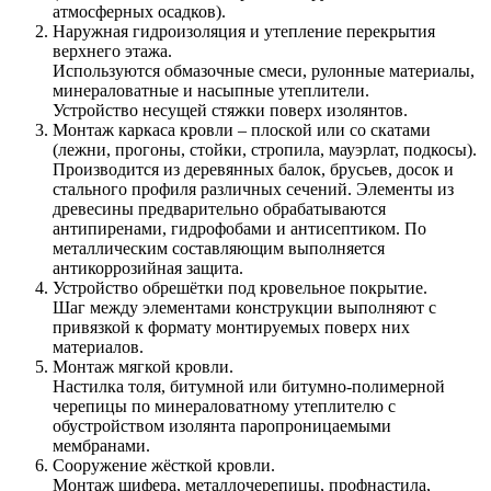
атмосферных осадков).
Наружная гидроизоляция и утепление перекрытия
верхнего этажа.
Используются обмазочные смеси, рулонные материалы,
минераловатные и насыпные утеплители.
Устройство несущей стяжки поверх изолянтов.
Монтаж каркаса кровли – плоской или со скатами
(лежни, прогоны, стойки, стропила, мауэрлат, подкосы).
Производится из деревянных балок, брусьев, досок и
стального профиля различных сечений. Элементы из
древесины предварительно обрабатываются
антипиренами, гидрофобами и антисептиком. По
металлическим составляющим выполняется
антикоррозийная защита.
Устройство обрешётки под кровельное покрытие.
Шаг между элементами конструкции выполняют с
привязкой к формату монтируемых поверх них
материалов.
Монтаж мягкой кровли.
Настилка толя, битумной или битумно-полимерной
черепицы по минераловатному утеплителю с
обустройством изолянта паропроницаемыми
мембранами.
Сооружение жёсткой кровли.
Монтаж шифера, металлочерепицы, профнастила,