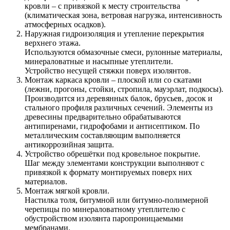
кровли – с привязкой к месту строительства
(климатическая зона, ветровая нагрузка, интенсивность
атмосферных осадков).
Наружная гидроизоляция и утепление перекрытия
верхнего этажа.
Используются обмазочные смеси, рулонные материалы,
минераловатные и насыпные утеплители.
Устройство несущей стяжки поверх изолянтов.
Монтаж каркаса кровли – плоской или со скатами
(лежни, прогоны, стойки, стропила, мауэрлат, подкосы).
Производится из деревянных балок, брусьев, досок и
стального профиля различных сечений. Элементы из
древесины предварительно обрабатываются
антипиренами, гидрофобами и антисептиком. По
металлическим составляющим выполняется
антикоррозийная защита.
Устройство обрешётки под кровельное покрытие.
Шаг между элементами конструкции выполняют с
привязкой к формату монтируемых поверх них
материалов.
Монтаж мягкой кровли.
Настилка толя, битумной или битумно-полимерной
черепицы по минераловатному утеплителю с
обустройством изолянта паропроницаемыми
мембранами.