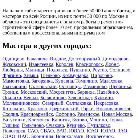
На нашем сайте зарегистрировано более 50 000 анкет бригад и
мастеров по всей Росиии, из них почти 30 000 по Москве и
области - это специалисты с опытом работы в ремонтно-
строительной сфере более 10 лет, профильным образованием,
собственным профессиональным инструментом
Мастера в других городах:
Одинцово
,
Балашиха
,
Видное
,
Долгопрудный
,
Домодедово
,
Жуковский
,
Ивантеевка
,
Королев
,
Красногорск
,
Лобня
,
Люберцы
,
Мытищи
,
Подольск
,
Пушкино
,
Реутов
,
Солнцево
,
Фрязино
,
Химки
,
Щелково
,
Коммунарка
,
Пирогово
,
Мамонтовка
,
Загорянка
,
Купавна
,
Томилино
,
Малаховка
,
Лыткарино
,
Октябрьский
,
Островцы
,
Измайлово
,
Щербинка
,
Троицк
,
Московский
,
Мосрентген
,
Барвиха
,
Нахабино
,
Опалиха
,
Вешки
,
Беляниново
,
Зеленоград
,
Куркино
,
Молжаниновское
,
Северный
,
Салтыковка
,
Некрасовка
,
Котельник
,
Красково
,
Дзержинский
,
Горки
,
Новоивановское
,
Сходня
,
Красноармейск
,
Софрино
,
Раменское
,
Новая Москва
,
Ватутинки
,
Климовск
,
Капотня
,
Бутово
,
Монино
,
Горки
,
Тушино
,
Гольяново
,
Очаково
,
Кунцево
,
Путилково
,
Новогорск
,
САО
,
СВАО
,
ВАО
,
ЮВАО
,
ЮАО
,
ЮЗАО
,
ЗАО
,
СЗАО
,
ЦАО
,
Бронницы
,
Волоколамск
,
Воскресенск
,