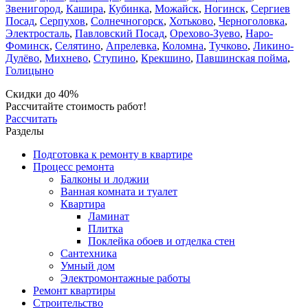
Звенигород
,
Кашира
,
Кубинка
,
Можайск
,
Ногинск
,
Сергиев
Посад
,
Серпухов
,
Солнечногорск
,
Хотьково
,
Черноголовка
,
Электросталь
,
Павловский Посад
,
Орехово-Зуево
,
Наро-
Фоминск
,
Селятино
,
Апрелевка
,
Коломна
,
Тучково
,
Ликино-
Дулёво
,
Михнево
,
Ступино
,
Крекшино
,
Павшинская пойма
,
Голицыно
Скидки до 40%
Рассчитайте стоимость работ!
Рассчитать
Разделы
Подготовка к ремонту в квартире
Процесс ремонта
Балконы и лоджии
Ванная комната и туалет
Квартира
Ламинат
Плитка
Поклейка обоев и отделка стен
Сантехника
Умный дом
Электромонтажные работы
Ремонт квартиры
Строительство