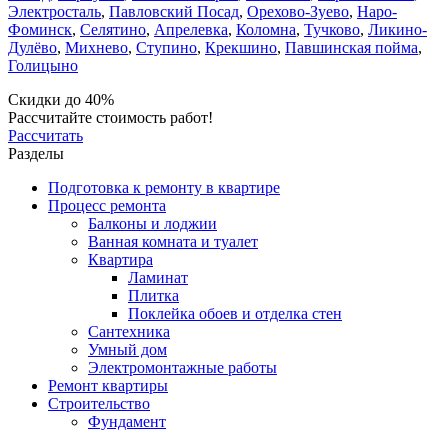
Электросталь
,
Павловский Посад
,
Орехово-Зуево
,
Наро-
Фоминск
,
Селятино
,
Апрелевка
,
Коломна
,
Тучково
,
Ликино-
Дулёво
,
Михнево
,
Ступино
,
Крекшино
,
Павшинская пойма
,
Голицыно
Скидки до 40%
Рассчитайте стоимость работ!
Рассчитать
Разделы
Подготовка к ремонту в квартире
Процесс ремонта
Балконы и лоджии
Ванная комната и туалет
Квартира
Ламинат
Плитка
Поклейка обоев и отделка стен
Сантехника
Умный дом
Электромонтажные работы
Ремонт квартиры
Строительство
Фундамент