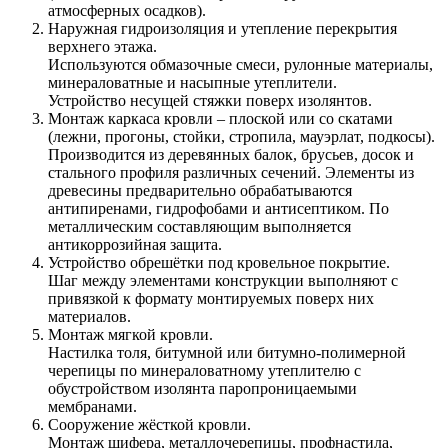
атмосферных осадков).
Наружная гидроизоляция и утепление перекрытия
верхнего этажа.
Используются обмазочные смеси, рулонные материалы,
минераловатные и насыпные утеплители.
Устройство несущей стяжки поверх изолянтов.
Монтаж каркаса кровли – плоской или со скатами
(лежни, прогоны, стойки, стропила, мауэрлат, подкосы).
Производится из деревянных балок, брусьев, досок и
стального профиля различных сечений. Элементы из
древесины предварительно обрабатываются
антипиренами, гидрофобами и антисептиком. По
металлическим составляющим выполняется
антикоррозийная защита.
Устройство обрешётки под кровельное покрытие.
Шаг между элементами конструкции выполняют с
привязкой к формату монтируемых поверх них
материалов.
Монтаж мягкой кровли.
Настилка толя, битумной или битумно-полимерной
черепицы по минераловатному утеплителю с
обустройством изолянта паропроницаемыми
мембранами.
Сооружение жёсткой кровли.
Монтаж шифера, металлочерепицы, профнастила,