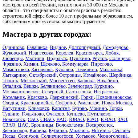
мастеров по всей Росиии, из них почти 30 000 по Москве и
области - это специалисты с опытом работы в ремонтно-
строительной сфере более 10 лет, профильным образованием,
собственным профессиональным инструментом
Мастера в других городах:
Одинцово
,
Балашиха
,
Видное
,
Долгопрудный
,
Домодедово
,
Жуковский
,
Ивантеевка
,
Королев
,
Красногорск
,
Лобня
,
Люберцы
,
Мытищи
,
Подольск
,
Пушкино
,
Реутов
,
Солнцево
,
Фрязино
,
Химки
,
Щелково
,
Коммунарка
,
Пирогово
,
Мамонтовка
,
Загорянка
,
Купавна
,
Томилино
,
Малаховка
,
Лыткарино
,
Октябрьский
,
Островцы
,
Измайлово
,
Щербинка
,
Троицк
,
Московский
,
Мосрентген
,
Барвиха
,
Нахабино
,
Опалиха
,
Вешки
,
Беляниново
,
Зеленоград
,
Куркино
,
Молжаниновское
,
Северный
,
Салтыковка
,
Некрасовка
,
Котельник
,
Красково
,
Дзержинский
,
Горки
,
Новоивановское
,
Сходня
,
Красноармейск
,
Софрино
,
Раменское
,
Новая Москва
,
Ватутинки
,
Климовск
,
Капотня
,
Бутово
,
Монино
,
Горки
,
Тушино
,
Гольяново
,
Очаково
,
Кунцево
,
Путилково
,
Новогорск
,
САО
,
СВАО
,
ВАО
,
ЮВАО
,
ЮАО
,
ЮЗАО
,
ЗАО
,
СЗАО
,
ЦАО
,
Бронницы
,
Волоколамск
,
Воскресенск
,
Звенигород
,
Кашира
,
Кубинка
,
Можайск
,
Ногинск
,
Сергиев
Посад
,
Серпухов
,
Солнечногорск
,
Хотьково
,
Черноголовка
,