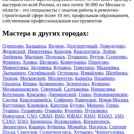
мастеров по всей Росиии, из них почти 30 000 по Москве и
области - это специалисты с опытом работы в ремонтно-
строительной сфере более 10 лет, профильным образованием,
собственным профессиональным инструментом
Мастера в других городах:
Одинцово
,
Балашиха
,
Видное
,
Долгопрудный
,
Домодедово
,
Жуковский
,
Ивантеевка
,
Королев
,
Красногорск
,
Лобня
,
Люберцы
,
Мытищи
,
Подольск
,
Пушкино
,
Реутов
,
Солнцево
,
Фрязино
,
Химки
,
Щелково
,
Коммунарка
,
Пирогово
,
Мамонтовка
,
Загорянка
,
Купавна
,
Томилино
,
Малаховка
,
Лыткарино
,
Октябрьский
,
Островцы
,
Измайлово
,
Щербинка
,
Троицк
,
Московский
,
Мосрентген
,
Барвиха
,
Нахабино
,
Опалиха
,
Вешки
,
Беляниново
,
Зеленоград
,
Куркино
,
Молжаниновское
,
Северный
,
Салтыковка
,
Некрасовка
,
Котельник
,
Красково
,
Дзержинский
,
Горки
,
Новоивановское
,
Сходня
,
Красноармейск
,
Софрино
,
Раменское
,
Новая Москва
,
Ватутинки
,
Климовск
,
Капотня
,
Бутово
,
Монино
,
Горки
,
Тушино
,
Гольяново
,
Очаково
,
Кунцево
,
Путилково
,
Новогорск
,
САО
,
СВАО
,
ВАО
,
ЮВАО
,
ЮАО
,
ЮЗАО
,
ЗАО
,
СЗАО
,
ЦАО
,
Бронницы
,
Волоколамск
,
Воскресенск
,
Звенигород
,
Кашира
,
Кубинка
,
Можайск
,
Ногинск
,
Сергиев
Посад
,
Серпухов
,
Солнечногорск
,
Хотьково
,
Черноголовка
,