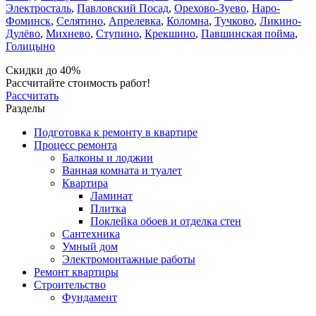
Электросталь
,
Павловский Посад
,
Орехово-Зуево
,
Наро-
Фоминск
,
Селятино
,
Апрелевка
,
Коломна
,
Тучково
,
Ликино-
Дулёво
,
Михнево
,
Ступино
,
Крекшино
,
Павшинская пойма
,
Голицыно
Скидки до 40%
Рассчитайте стоимость работ!
Рассчитать
Разделы
Подготовка к ремонту в квартире
Процесс ремонта
Балконы и лоджии
Ванная комната и туалет
Квартира
Ламинат
Плитка
Поклейка обоев и отделка стен
Сантехника
Умный дом
Электромонтажные работы
Ремонт квартиры
Строительство
Фундамент