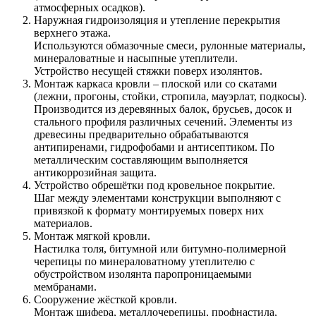
атмосферных осадков).
Наружная гидроизоляция и утепление перекрытия
верхнего этажа.
Используются обмазочные смеси, рулонные материалы,
минераловатные и насыпные утеплители.
Устройство несущей стяжки поверх изолянтов.
Монтаж каркаса кровли – плоской или со скатами
(лежни, прогоны, стойки, стропила, мауэрлат, подкосы).
Производится из деревянных балок, брусьев, досок и
стального профиля различных сечений. Элементы из
древесины предварительно обрабатываются
антипиренами, гидрофобами и антисептиком. По
металлическим составляющим выполняется
антикоррозийная защита.
Устройство обрешётки под кровельное покрытие.
Шаг между элементами конструкции выполняют с
привязкой к формату монтируемых поверх них
материалов.
Монтаж мягкой кровли.
Настилка толя, битумной или битумно-полимерной
черепицы по минераловатному утеплителю с
обустройством изолянта паропроницаемыми
мембранами.
Сооружение жёсткой кровли.
Монтаж шифера, металлочерепицы, профнастила,