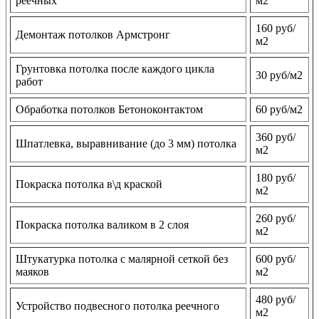
реечных
м2
160 руб/
Демонтаж потолков Армстронг
м2
Грунтовка потолка после каждого цикла
30 руб/м2
работ
Обработка потолков Бетоноконтактом
60 руб/м2
360 руб/
Шпатлевка, выравнивание (до 3 мм) потолка
м2
180 руб/
Покраска потолка в\д краской
м2
260 руб/
Покраска потолка валиком в 2 слоя
м2
Штукатурка потолка с малярной сеткой без
600 руб/
маяков
м2
480 руб/
Устройство подвесного потолка реечного
м2