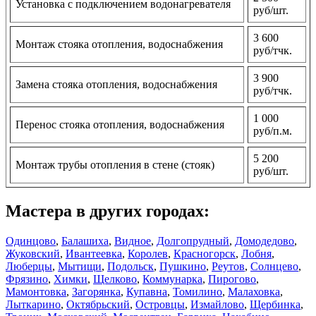
Установка с подключением водонагревателя
руб/шт.
3 600
Монтаж стояка отопления, водоснабжения
руб/тчк.
3 900
Замена стояка отопления, водоснабжения
руб/тчк.
1 000
Перенос стояка отопления, водоснабжения
руб/п.м.
5 200
Монтаж трубы отопления в стене (стояк)
руб/шт.
Мастера в других городах:
Одинцово
,
Балашиха
,
Видное
,
Долгопрудный
,
Домодедово
,
Жуковский
,
Ивантеевка
,
Королев
,
Красногорск
,
Лобня
,
Люберцы
,
Мытищи
,
Подольск
,
Пушкино
,
Реутов
,
Солнцево
,
Фрязино
,
Химки
,
Щелково
,
Коммунарка
,
Пирогово
,
Мамонтовка
,
Загорянка
,
Купавна
,
Томилино
,
Малаховка
,
Лыткарино
,
Октябрьский
,
Островцы
,
Измайлово
,
Щербинка
,