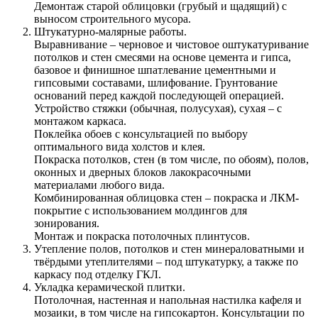
Демонтаж старой облицовки (грубый и щадящий) с
выносом строительного мусора.
Штукатурно-малярные работы.
Выравнивание – черновое и чистовое оштукатуривание
потолков и стен смесями на основе цемента и гипса,
базовое и финишное шпатлевание цементными и
гипсовыми составами, шлифование. Грунтование
оснований перед каждой последующей операцией.
Устройство стяжки (обычная, полусухая), сухая – с
монтажом каркаса.
Поклейка обоев с консультацией по выбору
оптимального вида холстов и клея.
Покраска потолков, стен (в том числе, по обоям), полов,
оконных и дверных блоков лакокрасочными
материалами любого вида.
Комбинированная облицовка стен – покраска и ЛКМ-
покрытие с использованием молдингов для
зонирования.
Монтаж и покраска потолочных плинтусов.
Утепление полов, потолков и стен минераловатными и
твёрдыми утеплителями – под штукатурку, а также по
каркасу под отделку ГКЛ.
Укладка керамической плитки.
Потолочная, настенная и напольная настилка кафеля и
мозаики, в том числе на гипсокартон. Консультации по