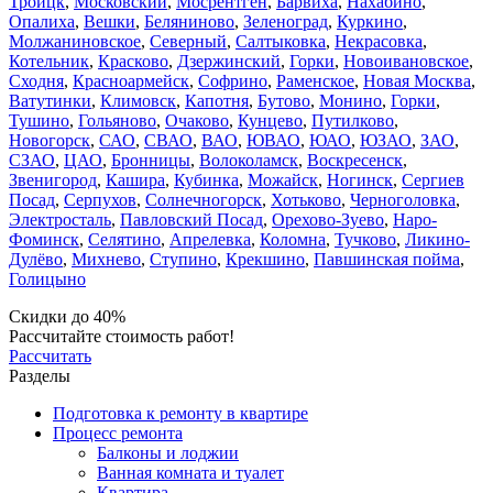
Троицк
,
Московский
,
Мосрентген
,
Барвиха
,
Нахабино
,
Опалиха
,
Вешки
,
Беляниново
,
Зеленоград
,
Куркино
,
Молжаниновское
,
Северный
,
Салтыковка
,
Некрасовка
,
Котельник
,
Красково
,
Дзержинский
,
Горки
,
Новоивановское
,
Сходня
,
Красноармейск
,
Софрино
,
Раменское
,
Новая Москва
,
Ватутинки
,
Климовск
,
Капотня
,
Бутово
,
Монино
,
Горки
,
Тушино
,
Гольяново
,
Очаково
,
Кунцево
,
Путилково
,
Новогорск
,
САО
,
СВАО
,
ВАО
,
ЮВАО
,
ЮАО
,
ЮЗАО
,
ЗАО
,
СЗАО
,
ЦАО
,
Бронницы
,
Волоколамск
,
Воскресенск
,
Звенигород
,
Кашира
,
Кубинка
,
Можайск
,
Ногинск
,
Сергиев
Посад
,
Серпухов
,
Солнечногорск
,
Хотьково
,
Черноголовка
,
Электросталь
,
Павловский Посад
,
Орехово-Зуево
,
Наро-
Фоминск
,
Селятино
,
Апрелевка
,
Коломна
,
Тучково
,
Ликино-
Дулёво
,
Михнево
,
Ступино
,
Крекшино
,
Павшинская пойма
,
Голицыно
Скидки до 40%
Рассчитайте стоимость работ!
Рассчитать
Разделы
Подготовка к ремонту в квартире
Процесс ремонта
Балконы и лоджии
Ванная комната и туалет
Квартира