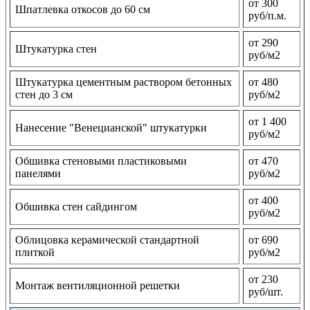
от 300
Шпатлевка откосов до 60 см
руб/п.м.
от 290
Штукатурка стен
руб/м2
Штукатурка цементным раствором бетонных
от 480
стен до 3 см
руб/м2
от 1 400
Нанесение "Венецианской" штукатурки
руб/м2
Обшивка стеновыми пластиковыми
от 470
панелями
руб/м2
от 400
Обшивка стен сайдингом
руб/м2
Облицовка керамической стандартной
от 690
плиткой
руб/м2
от 230
Монтаж вентиляционной решетки
руб/шт.