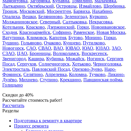
Мамонтовка
,
Загорянка
,
Купавна
,
Томилино
,
Малаховка
,
Лыткарино
,
Октябрьский
,
Островцы
,
Измайлово
,
Щербинка
,
Троицк
,
Московский
,
Мосрентген
,
Барвиха
,
Нахабино
,
Опалиха
,
Вешки
,
Беляниново
,
Зеленоград
,
Куркино
,
Молжаниновское
,
Северный
,
Салтыковка
,
Некрасовка
,
Котельник
,
Красково
,
Дзержинский
,
Горки
,
Новоивановское
,
Сходня
,
Красноармейск
,
Софрино
,
Раменское
,
Новая Москва
,
Ватутинки
,
Климовск
,
Капотня
,
Бутово
,
Монино
,
Горки
,
Тушино
,
Гольяново
,
Очаково
,
Кунцево
,
Путилково
,
Новогорск
,
САО
,
СВАО
,
ВАО
,
ЮВАО
,
ЮАО
,
ЮЗАО
,
ЗАО
,
СЗАО
,
ЦАО
,
Бронницы
,
Волоколамск
,
Воскресенск
,
Звенигород
,
Кашира
,
Кубинка
,
Можайск
,
Ногинск
,
Сергиев
Посад
,
Серпухов
,
Солнечногорск
,
Хотьково
,
Черноголовка
,
Электросталь
,
Павловский Посад
,
Орехово-Зуево
,
Наро-
Фоминск
,
Селятино
,
Апрелевка
,
Коломна
,
Тучково
,
Ликино-
Дулёво
,
Михнево
,
Ступино
,
Крекшино
,
Павшинская пойма
,
Голицыно
Скидки до 40%
Рассчитайте стоимость работ!
Рассчитать
Разделы
Подготовка к ремонту в квартире
Процесс ремонта