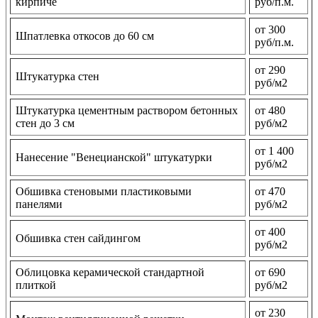
кирпиче
руб/п.м.
от 300
Шпатлевка откосов до 60 см
руб/п.м.
от 290
Штукатурка стен
руб/м2
Штукатурка цементным раствором бетонных
от 480
стен до 3 см
руб/м2
от 1 400
Нанесение "Венецианской" штукатурки
руб/м2
Обшивка стеновыми пластиковыми
от 470
панелями
руб/м2
от 400
Обшивка стен сайдингом
руб/м2
Облицовка керамической стандартной
от 690
плиткой
руб/м2
от 230