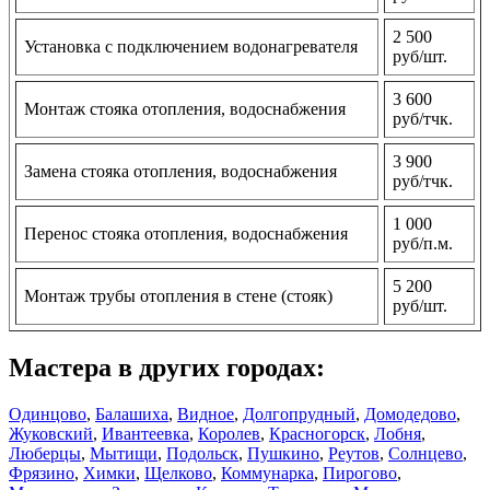
2 500
Установка с подключением водонагревателя
руб/шт.
3 600
Монтаж стояка отопления, водоснабжения
руб/тчк.
3 900
Замена стояка отопления, водоснабжения
руб/тчк.
1 000
Перенос стояка отопления, водоснабжения
руб/п.м.
5 200
Монтаж трубы отопления в стене (стояк)
руб/шт.
Мастера в других городах:
Одинцово
,
Балашиха
,
Видное
,
Долгопрудный
,
Домодедово
,
Жуковский
,
Ивантеевка
,
Королев
,
Красногорск
,
Лобня
,
Люберцы
,
Мытищи
,
Подольск
,
Пушкино
,
Реутов
,
Солнцево
,
Фрязино
,
Химки
,
Щелково
,
Коммунарка
,
Пирогово
,