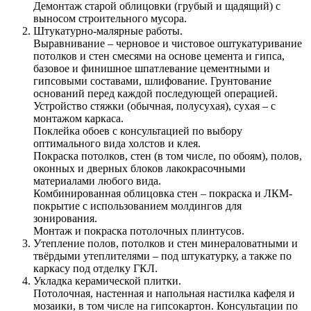
Демонтаж старой облицовки (грубый и щадящий) с
выносом строительного мусора.
Штукатурно-малярные работы.
Выравнивание – черновое и чистовое оштукатуривание
потолков и стен смесями на основе цемента и гипса,
базовое и финишное шпатлевание цементными и
гипсовыми составами, шлифование. Грунтование
оснований перед каждой последующей операцией.
Устройство стяжки (обычная, полусухая), сухая – с
монтажом каркаса.
Поклейка обоев с консультацией по выбору
оптимального вида холстов и клея.
Покраска потолков, стен (в том числе, по обоям), полов,
оконных и дверных блоков лакокрасочными
материалами любого вида.
Комбинированная облицовка стен – покраска и ЛКМ-
покрытие с использованием молдингов для
зонирования.
Монтаж и покраска потолочных плинтусов.
Утепление полов, потолков и стен минераловатными и
твёрдыми утеплителями – под штукатурку, а также по
каркасу под отделку ГКЛ.
Укладка керамической плитки.
Потолочная, настенная и напольная настилка кафеля и
мозаики, в том числе на гипсокартон. Консультации по