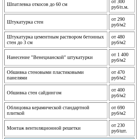
от 300
Шпатлевка откосов до 60 см
руб/п.м.
от 290
Штукатурка стен
руб/м2
Штукатурка цементным раствором бетонных
от 480
стен до 3 см
руб/м2
от 1 400
Нанесение "Венецианской" штукатурки
руб/м2
Обшивка стеновыми пластиковыми
от 470
панелями
руб/м2
от 400
Обшивка стен сайдингом
руб/м2
Облицовка керамической стандартной
от 690
плиткой
руб/м2
от 230
Монтаж вентиляционной решетки
руб/шт.