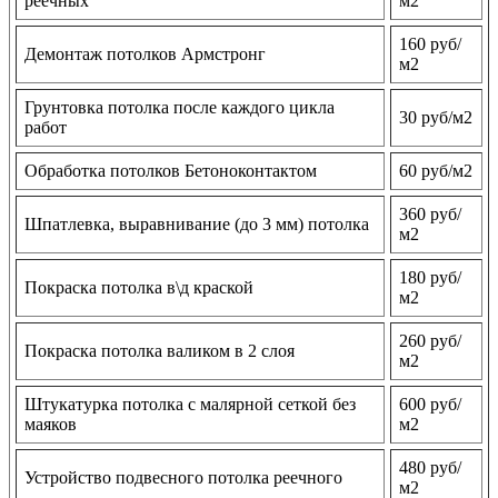
реечных
м2
160 руб/
Демонтаж потолков Армстронг
м2
Грунтовка потолка после каждого цикла
30 руб/м2
работ
Обработка потолков Бетоноконтактом
60 руб/м2
360 руб/
Шпатлевка, выравнивание (до 3 мм) потолка
м2
180 руб/
Покраска потолка в\д краской
м2
260 руб/
Покраска потолка валиком в 2 слоя
м2
Штукатурка потолка с малярной сеткой без
600 руб/
маяков
м2
480 руб/
Устройство подвесного потолка реечного
м2