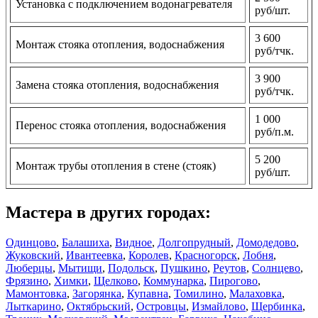
Установка с подключением водонагревателя
руб/шт.
3 600
Монтаж стояка отопления, водоснабжения
руб/тчк.
3 900
Замена стояка отопления, водоснабжения
руб/тчк.
1 000
Перенос стояка отопления, водоснабжения
руб/п.м.
5 200
Монтаж трубы отопления в стене (стояк)
руб/шт.
Мастера в других городах:
Одинцово
,
Балашиха
,
Видное
,
Долгопрудный
,
Домодедово
,
Жуковский
,
Ивантеевка
,
Королев
,
Красногорск
,
Лобня
,
Люберцы
,
Мытищи
,
Подольск
,
Пушкино
,
Реутов
,
Солнцево
,
Фрязино
,
Химки
,
Щелково
,
Коммунарка
,
Пирогово
,
Мамонтовка
,
Загорянка
,
Купавна
,
Томилино
,
Малаховка
,
Лыткарино
,
Октябрьский
,
Островцы
,
Измайлово
,
Щербинка
,