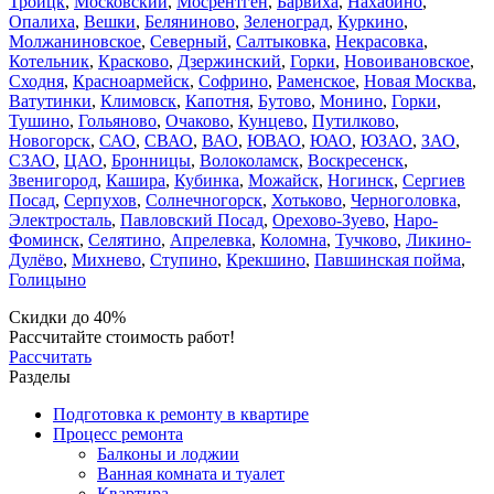
Троицк
,
Московский
,
Мосрентген
,
Барвиха
,
Нахабино
,
Опалиха
,
Вешки
,
Беляниново
,
Зеленоград
,
Куркино
,
Молжаниновское
,
Северный
,
Салтыковка
,
Некрасовка
,
Котельник
,
Красково
,
Дзержинский
,
Горки
,
Новоивановское
,
Сходня
,
Красноармейск
,
Софрино
,
Раменское
,
Новая Москва
,
Ватутинки
,
Климовск
,
Капотня
,
Бутово
,
Монино
,
Горки
,
Тушино
,
Гольяново
,
Очаково
,
Кунцево
,
Путилково
,
Новогорск
,
САО
,
СВАО
,
ВАО
,
ЮВАО
,
ЮАО
,
ЮЗАО
,
ЗАО
,
СЗАО
,
ЦАО
,
Бронницы
,
Волоколамск
,
Воскресенск
,
Звенигород
,
Кашира
,
Кубинка
,
Можайск
,
Ногинск
,
Сергиев
Посад
,
Серпухов
,
Солнечногорск
,
Хотьково
,
Черноголовка
,
Электросталь
,
Павловский Посад
,
Орехово-Зуево
,
Наро-
Фоминск
,
Селятино
,
Апрелевка
,
Коломна
,
Тучково
,
Ликино-
Дулёво
,
Михнево
,
Ступино
,
Крекшино
,
Павшинская пойма
,
Голицыно
Скидки до 40%
Рассчитайте стоимость работ!
Рассчитать
Разделы
Подготовка к ремонту в квартире
Процесс ремонта
Балконы и лоджии
Ванная комната и туалет
Квартира