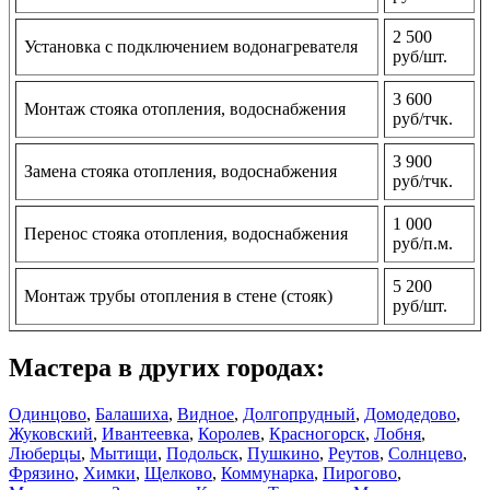
2 500
Установка с подключением водонагревателя
руб/шт.
3 600
Монтаж стояка отопления, водоснабжения
руб/тчк.
3 900
Замена стояка отопления, водоснабжения
руб/тчк.
1 000
Перенос стояка отопления, водоснабжения
руб/п.м.
5 200
Монтаж трубы отопления в стене (стояк)
руб/шт.
Мастера в других городах:
Одинцово
,
Балашиха
,
Видное
,
Долгопрудный
,
Домодедово
,
Жуковский
,
Ивантеевка
,
Королев
,
Красногорск
,
Лобня
,
Люберцы
,
Мытищи
,
Подольск
,
Пушкино
,
Реутов
,
Солнцево
,
Фрязино
,
Химки
,
Щелково
,
Коммунарка
,
Пирогово
,