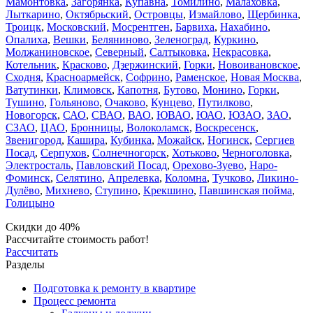
Мамонтовка
,
Загорянка
,
Купавна
,
Томилино
,
Малаховка
,
Лыткарино
,
Октябрьский
,
Островцы
,
Измайлово
,
Щербинка
,
Троицк
,
Московский
,
Мосрентген
,
Барвиха
,
Нахабино
,
Опалиха
,
Вешки
,
Беляниново
,
Зеленоград
,
Куркино
,
Молжаниновское
,
Северный
,
Салтыковка
,
Некрасовка
,
Котельник
,
Красково
,
Дзержинский
,
Горки
,
Новоивановское
,
Сходня
,
Красноармейск
,
Софрино
,
Раменское
,
Новая Москва
,
Ватутинки
,
Климовск
,
Капотня
,
Бутово
,
Монино
,
Горки
,
Тушино
,
Гольяново
,
Очаково
,
Кунцево
,
Путилково
,
Новогорск
,
САО
,
СВАО
,
ВАО
,
ЮВАО
,
ЮАО
,
ЮЗАО
,
ЗАО
,
СЗАО
,
ЦАО
,
Бронницы
,
Волоколамск
,
Воскресенск
,
Звенигород
,
Кашира
,
Кубинка
,
Можайск
,
Ногинск
,
Сергиев
Посад
,
Серпухов
,
Солнечногорск
,
Хотьково
,
Черноголовка
,
Электросталь
,
Павловский Посад
,
Орехово-Зуево
,
Наро-
Фоминск
,
Селятино
,
Апрелевка
,
Коломна
,
Тучково
,
Ликино-
Дулёво
,
Михнево
,
Ступино
,
Крекшино
,
Павшинская пойма
,
Голицыно
Скидки до 40%
Рассчитайте стоимость работ!
Рассчитать
Разделы
Подготовка к ремонту в квартире
Процесс ремонта