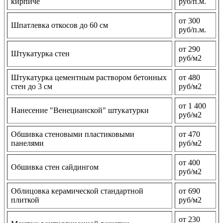
кирпиче
руб/п.м.
от 300
Шпатлевка откосов до 60 см
руб/п.м.
от 290
Штукатурка стен
руб/м2
Штукатурка цементным раствором бетонных
от 480
стен до 3 см
руб/м2
от 1 400
Нанесение "Венецианской" штукатурки
руб/м2
Обшивка стеновыми пластиковыми
от 470
панелями
руб/м2
от 400
Обшивка стен сайдингом
руб/м2
Облицовка керамической стандартной
от 690
плиткой
руб/м2
от 230