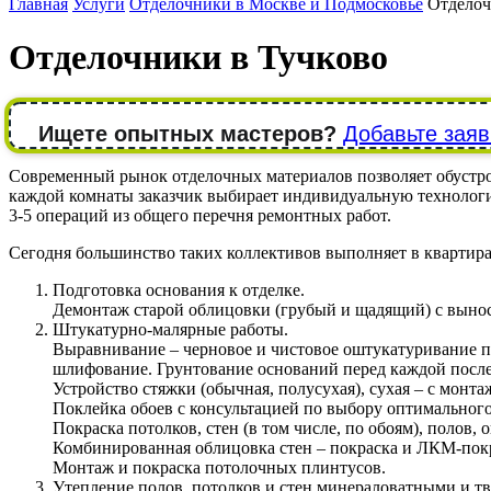
Главная
Услуги
Отделочники в Москве и Подмосковье
Отделоч
Отделочники в Тучково
Ищете опытных мастеров?
Добавьте заяв
Современный рынок отделочных материалов позволяет обустрои
каждой комнаты заказчик выбирает индивидуальную технолог
3-5 операций из общего перечня ремонтных работ.
Сегодня большинство таких коллективов выполняет в квартира
Подготовка основания к отделке.
Демонтаж старой облицовки (грубый и щадящий) с вынос
Штукатурно-малярные работы.
Выравнивание – черновое и чистовое оштукатуривание п
шлифование. Грунтование оснований перед каждой посл
Устройство стяжки (обычная, полусухая), сухая – с монта
Поклейка обоев с консультацией по выбору оптимального 
Покраска потолков, стен (в том числе, по обоям), полов
Комбинированная облицовка стен – покраска и ЛКМ-покр
Монтаж и покраска потолочных плинтусов.
Утепление полов, потолков и стен минераловатными и тв