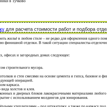
ники в Тучково
ку
для расчета стоимости работ и подбора отде
ть жильё в любом стиле – не редко для оформления одного пом
ию финишной отделки. В такой ситуации специалисты-отделочн
х, офисах и загородных домах следующее:
ом строительного мусора.
отолков и стен смесями на основе цемента и гипса, базовое и
едующей операцией.
жом каркаса.
вида холстов и клея.
, оконных и дверных блоков лакокрасочными материалами любого
ытие с использованием молдингов для зонирования.
ёрдыми утеплителями – под штукатурку, а также по каркасу под