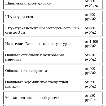
от 300
Шпатлевка откосов до 60 см
руб/п.м.
от 290
Штукатурка стен
руб/м2
Штукатурка цементным раствором бетонных
от 480
стен до 3 см
руб/м2
от 1 400
Нанесение "Венецианской" штукатурки
руб/м2
Обшивка стеновыми пластиковыми
от 470
панелями
руб/м2
от 400
Обшивка стен сайдингом
руб/м2
Облицовка керамической стандартной
от 690
плиткой
руб/м2
от 230
Монтаж вентиляционной решетки
руб/шт.