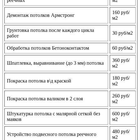
реечных
м2
160 руб/
Демонтаж потолков Армстронг
м2
Грунтовка потолка после каждого цикла
30 руб/м2
работ
Обработка потолков Бетоноконтактом
60 руб/м2
360 руб/
Шпатлевка, выравнивание (до 3 мм) потолка
м2
180 руб/
Покраска потолка в\д краской
м2
260 руб/
Покраска потолка валиком в 2 слоя
м2
Штукатурка потолка с малярной сеткой без
600 руб/
маяков
м2
480 руб/
Устройство подвесного потолка реечного
м2