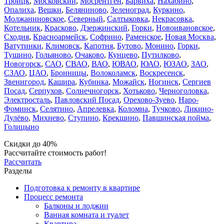
Троицк
,
Московский
,
Мосрентген
,
Барвиха
,
Нахабино
,
Опалиха
,
Вешки
,
Беляниново
,
Зеленоград
,
Куркино
,
Молжаниновское
,
Северный
,
Салтыковка
,
Некрасовка
,
Котельник
,
Красково
,
Дзержинский
,
Горки
,
Новоивановское
,
Сходня
,
Красноармейск
,
Софрино
,
Раменское
,
Новая Москва
,
Ватутинки
,
Климовск
,
Капотня
,
Бутово
,
Монино
,
Горки
,
Тушино
,
Гольяново
,
Очаково
,
Кунцево
,
Путилково
,
Новогорск
,
САО
,
СВАО
,
ВАО
,
ЮВАО
,
ЮАО
,
ЮЗАО
,
ЗАО
,
СЗАО
,
ЦАО
,
Бронницы
,
Волоколамск
,
Воскресенск
,
Звенигород
,
Кашира
,
Кубинка
,
Можайск
,
Ногинск
,
Сергиев
Посад
,
Серпухов
,
Солнечногорск
,
Хотьково
,
Черноголовка
,
Электросталь
,
Павловский Посад
,
Орехово-Зуево
,
Наро-
Фоминск
,
Селятино
,
Апрелевка
,
Коломна
,
Тучково
,
Ликино-
Дулёво
,
Михнево
,
Ступино
,
Крекшино
,
Павшинская пойма
,
Голицыно
Скидки до 40%
Рассчитайте стоимость работ!
Рассчитать
Разделы
Подготовка к ремонту в квартире
Процесс ремонта
Балконы и лоджии
Ванная комната и туалет
Квартира