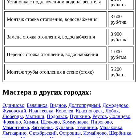
Установка с подключением водонагревателя
руб/шт.
3 600
Монтаж стояка отопления, водоснабжения
руб/тчк.
3 900
Замена стояка отопления, водоснабжения
руб/тчк.
1 000
Перенос стояка отопления, водоснабжения
руб/п.м.
5 200
Монтаж трубы отопления в стене (стояк)
руб/шт.
Мастера в других городах:
Одинцово
,
Балашиха
,
Видное
,
Долгопрудный
,
Домодедово
,
Жуковский
,
Ивантеевка
,
Королев
,
Красногорск
,
Лобня
,
Люберцы
,
Мытищи
,
Подольск
,
Пушкино
,
Реутов
,
Солнцево
,
Фрязино
,
Химки
,
Щелково
,
Коммунарка
,
Пирогово
,
Мамонтовка
,
Загорянка
,
Купавна
,
Томилино
,
Малаховка
,
Лыткарино
,
Октябрьский
,
Островцы
,
Измайлово
,
Щербинка
,