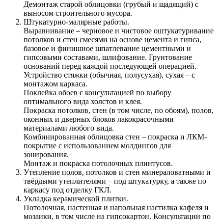
Демонтаж старой облицовки (грубый и щадящий) с
выносом строительного мусора.
Штукатурно-малярные работы.
Выравнивание – черновое и чистовое оштукатуривание
потолков и стен смесями на основе цемента и гипса,
базовое и финишное шпатлевание цементными и
гипсовыми составами, шлифование. Грунтование
оснований перед каждой последующей операцией.
Устройство стяжки (обычная, полусухая), сухая – с
монтажом каркаса.
Поклейка обоев с консультацией по выбору
оптимального вида холстов и клея.
Покраска потолков, стен (в том числе, по обоям), полов,
оконных и дверных блоков лакокрасочными
материалами любого вида.
Комбинированная облицовка стен – покраска и ЛКМ-
покрытие с использованием молдингов для
зонирования.
Монтаж и покраска потолочных плинтусов.
Утепление полов, потолков и стен минераловатными и
твёрдыми утеплителями – под штукатурку, а также по
каркасу под отделку ГКЛ.
Укладка керамической плитки.
Потолочная, настенная и напольная настилка кафеля и
мозаики, в том числе на гипсокартон. Консультации по