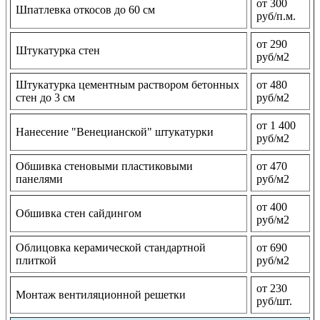
от 300
Шпатлевка откосов до 60 см
руб/п.м.
от 290
Штукатурка стен
руб/м2
Штукатурка цементным раствором бетонных
от 480
стен до 3 см
руб/м2
от 1 400
Нанесение "Венецианской" штукатурки
руб/м2
Обшивка стеновыми пластиковыми
от 470
панелями
руб/м2
от 400
Обшивка стен сайдингом
руб/м2
Облицовка керамической стандартной
от 690
плиткой
руб/м2
от 230
Монтаж вентиляционной решетки
руб/шт.