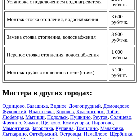
Установка с подключением водонагревателя
руб/шт.
3 600
Монтаж стояка отопления, водоснабжения
руб/тчк.
3 900
Замена стояка отопления, водоснабжения
руб/тчк.
1 000
Перенос стояка отопления, водоснабжения
руб/п.м.
5 200
Монтаж трубы отопления в стене (стояк)
руб/шт.
Мастера в других городах:
Одинцово
,
Балашиха
,
Видное
,
Долгопрудный
,
Домодедово
,
Жуковский
,
Ивантеевка
,
Королев
,
Красногорск
,
Лобня
,
Люберцы
,
Мытищи
,
Подольск
,
Пушкино
,
Реутов
,
Солнцево
,
Фрязино
,
Химки
,
Щелково
,
Коммунарка
,
Пирогово
,
Мамонтовка
,
Загорянка
,
Купавна
,
Томилино
,
Малаховка
,
Лыткарино
,
Октябрьский
,
Островцы
,
Измайлово
,
Щербинка
,