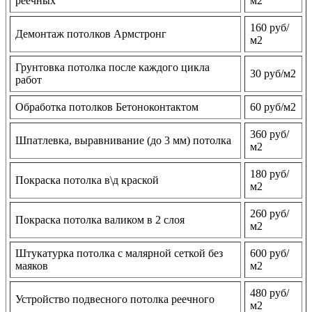
реечных
м2
160 руб/
Демонтаж потолков Армстронг
м2
Грунтовка потолка после каждого цикла
30 руб/м2
работ
Обработка потолков Бетоноконтактом
60 руб/м2
360 руб/
Шпатлевка, выравнивание (до 3 мм) потолка
м2
180 руб/
Покраска потолка в\д краской
м2
260 руб/
Покраска потолка валиком в 2 слоя
м2
Штукатурка потолка с малярной сеткой без
600 руб/
маяков
м2
480 руб/
Устройство подвесного потолка реечного
м2