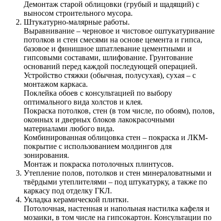
Демонтаж старой облицовки (грубый и щадящий) с
выносом строительного мусора.
Штукатурно-малярные работы.
Выравнивание – черновое и чистовое оштукатуривание
потолков и стен смесями на основе цемента и гипса,
базовое и финишное шпатлевание цементными и
гипсовыми составами, шлифование. Грунтование
оснований перед каждой последующей операцией.
Устройство стяжки (обычная, полусухая), сухая – с
монтажом каркаса.
Поклейка обоев с консультацией по выбору
оптимального вида холстов и клея.
Покраска потолков, стен (в том числе, по обоям), полов,
оконных и дверных блоков лакокрасочными
материалами любого вида.
Комбинированная облицовка стен – покраска и ЛКМ-
покрытие с использованием молдингов для
зонирования.
Монтаж и покраска потолочных плинтусов.
Утепление полов, потолков и стен минераловатными и
твёрдыми утеплителями – под штукатурку, а также по
каркасу под отделку ГКЛ.
Укладка керамической плитки.
Потолочная, настенная и напольная настилка кафеля и
мозаики, в том числе на гипсокартон. Консультации по