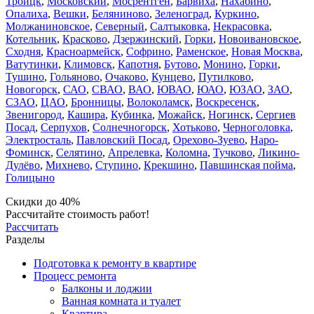
Троицк
,
Московский
,
Мосрентген
,
Барвиха
,
Нахабино
,
Опалиха
,
Вешки
,
Беляниново
,
Зеленоград
,
Куркино
,
Молжаниновское
,
Северный
,
Салтыковка
,
Некрасовка
,
Котельник
,
Красково
,
Дзержинский
,
Горки
,
Новоивановское
,
Сходня
,
Красноармейск
,
Софрино
,
Раменское
,
Новая Москва
,
Ватутинки
,
Климовск
,
Капотня
,
Бутово
,
Монино
,
Горки
,
Тушино
,
Гольяново
,
Очаково
,
Кунцево
,
Путилково
,
Новогорск
,
САО
,
СВАО
,
ВАО
,
ЮВАО
,
ЮАО
,
ЮЗАО
,
ЗАО
,
СЗАО
,
ЦАО
,
Бронницы
,
Волоколамск
,
Воскресенск
,
Звенигород
,
Кашира
,
Кубинка
,
Можайск
,
Ногинск
,
Сергиев
Посад
,
Серпухов
,
Солнечногорск
,
Хотьково
,
Черноголовка
,
Электросталь
,
Павловский Посад
,
Орехово-Зуево
,
Наро-
Фоминск
,
Селятино
,
Апрелевка
,
Коломна
,
Тучково
,
Ликино-
Дулёво
,
Михнево
,
Ступино
,
Крекшино
,
Павшинская пойма
,
Голицыно
Скидки до 40%
Рассчитайте стоимость работ!
Рассчитать
Разделы
Подготовка к ремонту в квартире
Процесс ремонта
Балконы и лоджии
Ванная комната и туалет
Квартира