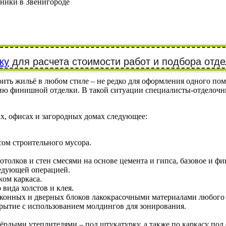
ники в Звенигороде
ку
для расчета стоимости работ и подбора отде
ть жильё в любом стиле – не редко для оформления одного пом
ию финишной отделки. В такой ситуации специалисты-отделочн
х, офисах и загородных домах следующее:
ом строительного мусора.
отолков и стен смесями на основе цемента и гипса, базовое и
едующей операцией.
жом каркаса.
вида холстов и клея.
, оконных и дверных блоков лакокрасочными материалами любого
ытие с использованием молдингов для зонирования.
ёрдыми утеплителями – под штукатурку, а также по каркасу под