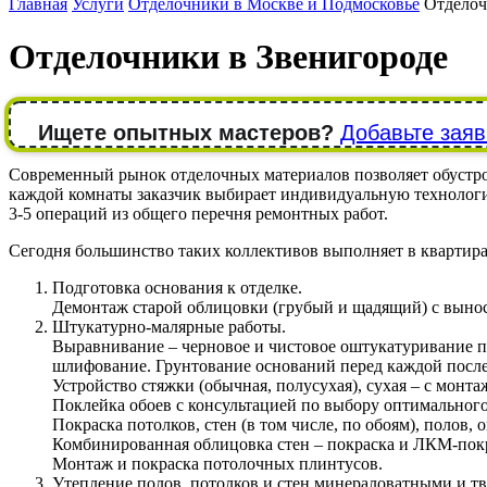
Главная
Услуги
Отделочники в Москве и Подмосковье
Отделоч
Отделочники в Звенигороде
Ищете опытных мастеров?
Добавьте заяв
Современный рынок отделочных материалов позволяет обустрои
каждой комнаты заказчик выбирает индивидуальную технолог
3-5 операций из общего перечня ремонтных работ.
Сегодня большинство таких коллективов выполняет в квартира
Подготовка основания к отделке.
Демонтаж старой облицовки (грубый и щадящий) с вынос
Штукатурно-малярные работы.
Выравнивание – черновое и чистовое оштукатуривание п
шлифование. Грунтование оснований перед каждой посл
Устройство стяжки (обычная, полусухая), сухая – с монта
Поклейка обоев с консультацией по выбору оптимального 
Покраска потолков, стен (в том числе, по обоям), полов
Комбинированная облицовка стен – покраска и ЛКМ-покр
Монтаж и покраска потолочных плинтусов.
Утепление полов, потолков и стен минераловатными и тв