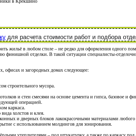
ники в Крекшино
ку
для расчета стоимости работ и подбора отде
ть жильё в любом стиле – не редко для оформления одного пом
ию финишной отделки. В такой ситуации специалисты-отделочн
х, офисах и загородных домах следующее:
ом строительного мусора.
отолков и стен смесями на основе цемента и гипса, базовое и
едующей операцией.
жом каркаса.
вида холстов и клея.
, оконных и дверных блоков лакокрасочными материалами любого
ытие с использованием молдингов для зонирования.
ёрдыми утеплителями – под штукатурку, а также по каркасу под