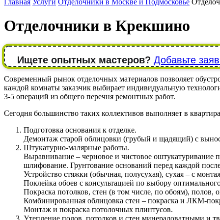
Главная
Услуги
Отделочники в Москве и Подмосковье
Отделоч
Отделочники в Крекшино
Ищете опытных мастеров?
Добавьте заяв
Современный рынок отделочных материалов позволяет обустрои
каждой комнаты заказчик выбирает индивидуальную технолог
3-5 операций из общего перечня ремонтных работ.
Сегодня большинство таких коллективов выполняет в квартира
Подготовка основания к отделке.
Демонтаж старой облицовки (грубый и щадящий) с вынос
Штукатурно-малярные работы.
Выравнивание – черновое и чистовое оштукатуривание п
шлифование. Грунтование оснований перед каждой посл
Устройство стяжки (обычная, полусухая), сухая – с монта
Поклейка обоев с консультацией по выбору оптимального 
Покраска потолков, стен (в том числе, по обоям), полов
Комбинированная облицовка стен – покраска и ЛКМ-покр
Монтаж и покраска потолочных плинтусов.
Утепление полов, потолков и стен минераловатными и тв