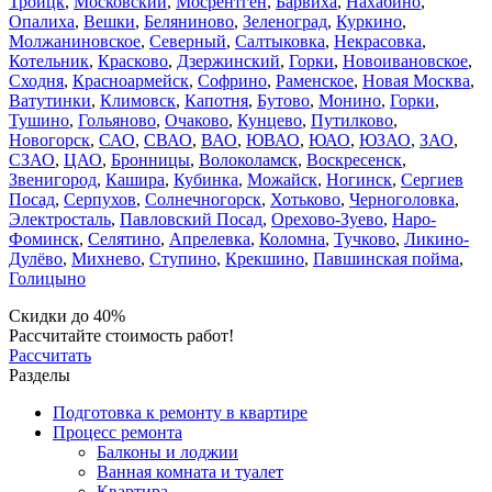
Троицк
,
Московский
,
Мосрентген
,
Барвиха
,
Нахабино
,
Опалиха
,
Вешки
,
Беляниново
,
Зеленоград
,
Куркино
,
Молжаниновское
,
Северный
,
Салтыковка
,
Некрасовка
,
Котельник
,
Красково
,
Дзержинский
,
Горки
,
Новоивановское
,
Сходня
,
Красноармейск
,
Софрино
,
Раменское
,
Новая Москва
,
Ватутинки
,
Климовск
,
Капотня
,
Бутово
,
Монино
,
Горки
,
Тушино
,
Гольяново
,
Очаково
,
Кунцево
,
Путилково
,
Новогорск
,
САО
,
СВАО
,
ВАО
,
ЮВАО
,
ЮАО
,
ЮЗАО
,
ЗАО
,
СЗАО
,
ЦАО
,
Бронницы
,
Волоколамск
,
Воскресенск
,
Звенигород
,
Кашира
,
Кубинка
,
Можайск
,
Ногинск
,
Сергиев
Посад
,
Серпухов
,
Солнечногорск
,
Хотьково
,
Черноголовка
,
Электросталь
,
Павловский Посад
,
Орехово-Зуево
,
Наро-
Фоминск
,
Селятино
,
Апрелевка
,
Коломна
,
Тучково
,
Ликино-
Дулёво
,
Михнево
,
Ступино
,
Крекшино
,
Павшинская пойма
,
Голицыно
Скидки до 40%
Рассчитайте стоимость работ!
Рассчитать
Разделы
Подготовка к ремонту в квартире
Процесс ремонта
Балконы и лоджии
Ванная комната и туалет
Квартира