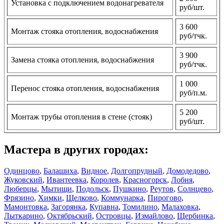
Установка с подключением водонагревателя
руб/шт.
3 600
Монтаж стояка отопления, водоснабжения
руб/тчк.
3 900
Замена стояка отопления, водоснабжения
руб/тчк.
1 000
Перенос стояка отопления, водоснабжения
руб/п.м.
5 200
Монтаж трубы отопления в стене (стояк)
руб/шт.
Мастера в других городах:
Одинцово
,
Балашиха
,
Видное
,
Долгопрудный
,
Домодедово
,
Жуковский
,
Ивантеевка
,
Королев
,
Красногорск
,
Лобня
,
Люберцы
,
Мытищи
,
Подольск
,
Пушкино
,
Реутов
,
Солнцево
,
Фрязино
,
Химки
,
Щелково
,
Коммунарка
,
Пирогово
,
Мамонтовка
,
Загорянка
,
Купавна
,
Томилино
,
Малаховка
,
Лыткарино
,
Октябрьский
,
Островцы
,
Измайлово
,
Щербинка
,