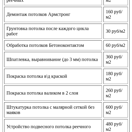
реечных
м2
160 руб/
Демонтаж потолков Армстронг
м2
Грунтовка потолка после каждого цикла
30 руб/м2
работ
Обработка потолков Бетоноконтактом
60 руб/м2
360 руб/
Шпатлевка, выравнивание (до 3 мм) потолка
м2
180 руб/
Покраска потолка в\д краской
м2
260 руб/
Покраска потолка валиком в 2 слоя
м2
Штукатурка потолка с малярной сеткой без
600 руб/
маяков
м2
480 руб/
Устройство подвесного потолка реечного
м2