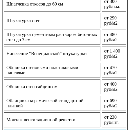
от 300
Шпатлевка откосов до 60 см
руб/п.м.
от 290
Штукатурка стен
руб/м2
Штукатурка цементным раствором бетонных
от 480
стен до 3 см
руб/м2
от 1 400
Нанесение "Венецианской" штукатурки
руб/м2
Обшивка стеновыми пластиковыми
от 470
панелями
руб/м2
от 400
Обшивка стен сайдингом
руб/м2
Облицовка керамической стандартной
от 690
плиткой
руб/м2
от 230
Монтаж вентиляционной решетки
руб/шт.