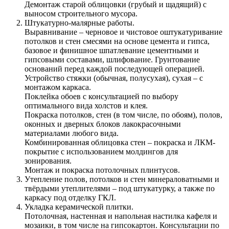
Демонтаж старой облицовки (грубый и щадящий) с
выносом строительного мусора.
Штукатурно-малярные работы.
Выравнивание – черновое и чистовое оштукатуривание
потолков и стен смесями на основе цемента и гипса,
базовое и финишное шпатлевание цементными и
гипсовыми составами, шлифование. Грунтование
оснований перед каждой последующей операцией.
Устройство стяжки (обычная, полусухая), сухая – с
монтажом каркаса.
Поклейка обоев с консультацией по выбору
оптимального вида холстов и клея.
Покраска потолков, стен (в том числе, по обоям), полов,
оконных и дверных блоков лакокрасочными
материалами любого вида.
Комбинированная облицовка стен – покраска и ЛКМ-
покрытие с использованием молдингов для
зонирования.
Монтаж и покраска потолочных плинтусов.
Утепление полов, потолков и стен минераловатными и
твёрдыми утеплителями – под штукатурку, а также по
каркасу под отделку ГКЛ.
Укладка керамической плитки.
Потолочная, настенная и напольная настилка кафеля и
мозаики, в том числе на гипсокартон. Консультации по