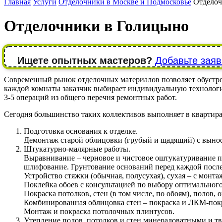
Главная
Услуги
Отделочники в Москве и Подмосковье
Отделоч
Отделочники в Голицыно
Ищете опытных мастеров?
Добавьте заяв
Современный рынок отделочных материалов позволяет обустрои
каждой комнаты заказчик выбирает индивидуальную технолог
3-5 операций из общего перечня ремонтных работ.
Сегодня большинство таких коллективов выполняет в квартира
Подготовка основания к отделке.
Демонтаж старой облицовки (грубый и щадящий) с вынос
Штукатурно-малярные работы.
Выравнивание – черновое и чистовое оштукатуривание п
шлифование. Грунтование оснований перед каждой посл
Устройство стяжки (обычная, полусухая), сухая – с монта
Поклейка обоев с консультацией по выбору оптимального 
Покраска потолков, стен (в том числе, по обоям), полов
Комбинированная облицовка стен – покраска и ЛКМ-покр
Монтаж и покраска потолочных плинтусов.
Утепление полов, потолков и стен минераловатными и тв