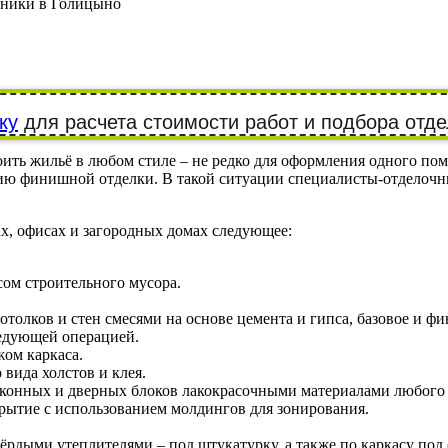
ники в Голицыно
ку
для расчета стоимости работ и подбора отде
ть жильё в любом стиле – не редко для оформления одного пом
ию финишной отделки. В такой ситуации специалисты-отделочн
х, офисах и загородных домах следующее:
ом строительного мусора.
отолков и стен смесями на основе цемента и гипса, базовое и
едующей операцией.
жом каркаса.
вида холстов и клея.
, оконных и дверных блоков лакокрасочными материалами любого
ытие с использованием молдингов для зонирования.
ёрдыми утеплителями – под штукатурку, а также по каркасу под